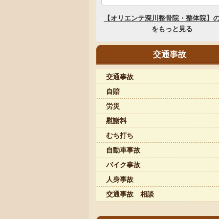
交通事故
交通事故
自賠
労災
慰謝料
むち打ち
自動車事故
バイク事故
人身事故
交通事故 相談