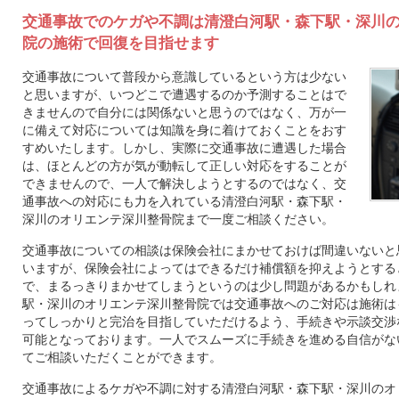
交通事故でのケガや不調は清澄白河駅・森下駅・深川
院の施術で回復を目指せます
交通事故について普段から意識しているという方は少ない
と思いますが、いつどこで遭遇するのか予測することはで
きませんので自分には関係ないと思うのではなく、万が一
に備えて対応については知識を身に着けておくことをおす
すめいたします。しかし、実際に交通事故に遭遇した場合
は、ほとんどの方が気が動転して正しい対応をすることが
できませんので、一人で解決しようとするのではなく、交
通事故への対応にも力を入れている清澄白河駅・森下駅・
深川のオリエンテ深川整骨院まで一度ご相談ください。
交通事故についての相談は保険会社にまかせておけば間違いないと
いますが、保険会社によってはできるだけ補償額を抑えようとする
で、まるっきりまかせてしまうというのは少し問題があるかもしれ
駅・深川のオリエンテ深川整骨院では交通事故へのご対応は施術は
ってしっかりと完治を目指していただけるよう、手続きや示談交渉
可能となっております。一人でスムーズに手続きを進める自信がな
てご相談いただくことができます。
交通事故によるケガや不調に対する清澄白河駅・森下駅・深川のオ