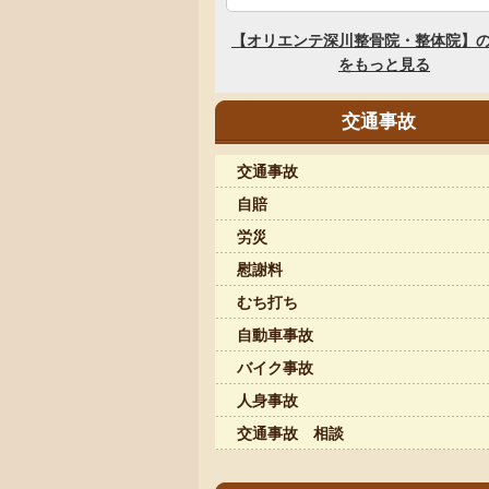
交通事故
交通事故
自賠
労災
慰謝料
むち打ち
自動車事故
バイク事故
人身事故
交通事故 相談