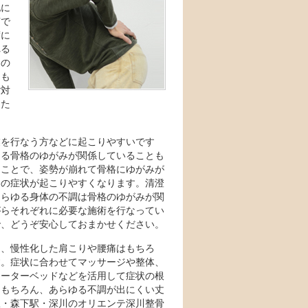
他に
言で
度に
れる
川の
ても
ご対
した
業を行なう方などに起こりやすいです
くる骨格のゆがみが関係していることも
ることで、姿勢が崩れて骨格にゆがみが
りの症状が起こりやすくなります。清澄
あらゆる身体の不調は骨格のゆがみが関
がらそれぞれに必要な施術を行なってい
で、どうぞ安心しておまかせください。
は、慢性化した肩こりや腰痛はもちろ
す。症状に合わせてマッサージや整体、
ォーターベッドなどを活用して症状の根
はもちろん、あらゆる不調が出にくい丈
駅・森下駅・深川のオリエンテ深川整骨