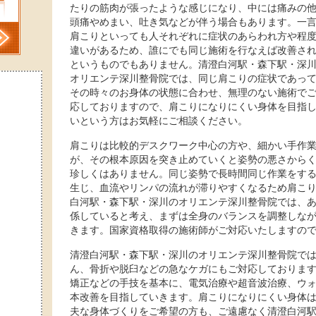
たりの筋肉が張ったような感じになり、中には痛みの
頭痛やめまい、吐き気などが伴う場合もあります。一
肩こりといっても人それぞれに症状のあらわれ方や程
違いがあるため、誰にでも同じ施術を行なえば改善さ
というものでもありません。清澄白河駅・森下駅・深
オリエンテ深川整骨院では、同じ肩こりの症状であっ
その時々のお身体の状態に合わせ、無理のない施術で
応しておりますので、肩こりになりにくい身体を目指
いという方はお気軽にご相談ください。
肩こりは比較的デスクワーク中心の方や、細かい手作
が、その根本原因を突き止めていくと姿勢の悪さから
珍しくはありません。同じ姿勢で長時間同じ作業をす
生じ、血流やリンパの流れが滞りやすくなるため肩こ
白河駅・森下駅・深川のオリエンテ深川整骨院では、
係していると考え、まずは全身のバランスを調整しな
きます。国家資格取得の施術師がご対応いたしますの
清澄白河駅・森下駅・深川のオリエンテ深川整骨院で
ん、骨折や脱臼などの急なケガにもご対応しておりま
矯正などの手技を基本に、電気治療や超音波治療、ウ
本改善を目指していきます。肩こりになりにくい身体
夫な身体づくりをご希望の方も、ご遠慮なく清澄白河