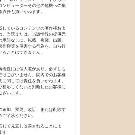
コンピューターその他の危機への損
る責任も負いかねます。
載しているコンテンツの著作権およ
は、当院または、当該情報の提供元
の承諾なしに、転載、複製、出版、
著作権等を侵害する行為を、自ら行
せることはできません。
再現性には個人差があり、必ずしも
ではございません。院内でのお客様
失に関しては責任を負いかねます。
び相応しくないと判断したお客様に
ございます。
の追加、変更、改訂、または削除す
めご了承ください。
応じて見直し改善されることによ
ます