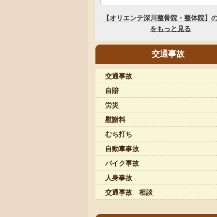
交通事故
交通事故
自賠
労災
慰謝料
むち打ち
自動車事故
バイク事故
人身事故
交通事故 相談