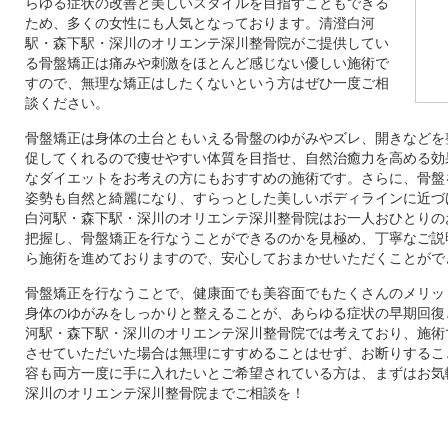
らゆる症状の改善と美しいスタイルを目指すこともできる
ため、多くの女性にも人気となっております。清澄白河
駅・森下駅・深川のオリエンテ深川整骨院がご提供してい
る骨盤矯正は痛みや刺激をほとんど感じない優しい施術で
すので、無理な矯正はしたくないという方はぜひ一度ご相
談ください。
骨盤矯正は身体の土台ともいえる骨盤のゆがみやズレ、開きなどを
促してくれるので痩せやすい体質を目指せ、自然治癒力を高める効
なダイエットをお考えの方にもおすすめの施術です。さらに、骨盤
姿勢も自然と綺麗になり、すらっとした美しいボディラインに近づ
白河駅・森下駅・深川のオリエンテ深川整骨院はお一人おひとりの
把握し、骨盤矯正を行なうことができるのかを見極め、丁寧なご説
ら施術を進めておりますので、安心しておまかせいただくことがで
骨盤矯正を行なうことで、健康面でも美容面でもたくさんのメリッ
身体のゆがみをしっかりと整えることが、あらゆる症状の早期回復
河駅・森下駅・深川のオリエンテ深川整骨院では考えており、施術
させていただいた場合は無理にすすめることはせず、お断りするこ
容も両方一度に手に入れたいとご希望されている方は、まずはお気
深川のオリエンテ深川整骨院までご相談を！