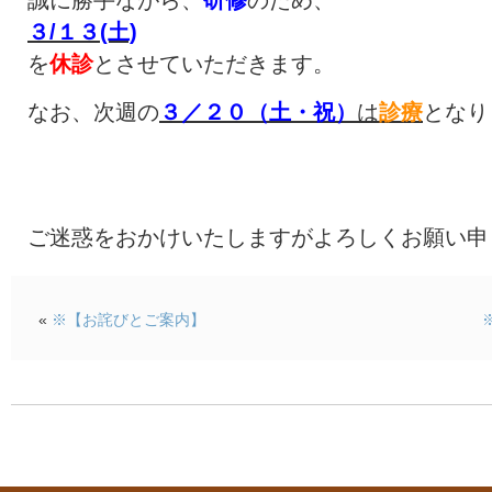
誠に勝手ながら、
研修
のため、
３/１３(土)
を
休診
とさせていただきます。
なお、次週の
３／２０（土・祝）
は
診療
となり
ご迷惑をおかけいたしますがよろしくお願い申
«
※【お詫びとご案内】