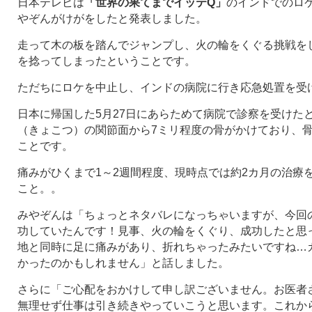
日本テレビは
「世界の果てまでイッテQ」
のインドでのロ
やぞんがけがをしたと発表しました。
走って木の板を踏んでジャンプし、火の輪をくぐる挑戦を
を捻ってしまったということです。
ただちにロケを中止し、インドの病院に行き応急処置を受
日本に帰国した5月27日にあらためて病院で診察を受けた
（きょこつ）の関節面から7ミリ程度の骨がかけており、
ことです。
痛みがひくまで1～2週間程度、現時点では約2カ月の治療
こと。。
みやぞんは「ちょっとネタバレになっちゃいますが、今回
功していたんです！見事、火の輪をくぐり、成功したと思
地と同時に足に痛みがあり、折れちゃったみたいですね…
かったのかもしれません」と話しました。
さらに「ご心配をおかけして申し訳ございません。お医者
無理せず仕事は引き続きやっていこうと思います。これか