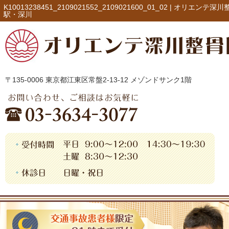
K10013238451_2109021552_2109021600_01_02 |
オリエンテ深川
駅・深川
〒135-0006 東京都江東区常盤2-13-12 メゾンドサンク1階