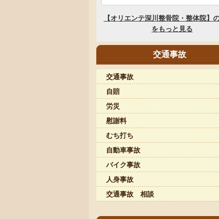
交通事故
交通事故
自賠
労災
慰謝料
むち打ち
自動車事故
バイク事故
人身事故
交通事故 相談