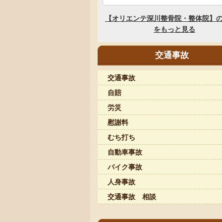
交通事故
交通事故
自賠
労災
慰謝料
むち打ち
自動車事故
バイク事故
人身事故
交通事故 相談