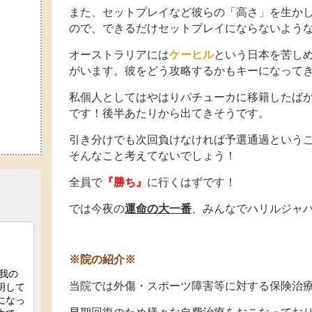
また、セットプレイなど彼らの「高さ」を生か
ので、できるだけセットプレイにならないよう
オーストラリアには
ケーヒル
という日本を苦し
がいます。彼をどう攻略するかもキーになって
私個人としてはやはりパチューカに移籍したば
です！後半あたりから出てきそうです。
引き分けでも次回負けなければ予選通過という
そんなこと考えてないでしょう！
全員で
『勝ち』
に行くはずです！
では今夜の
運命の大一番
、みんなでハリルジャ
※院の紹介※
当院では外傷・スポーツ障害等に対する保険治