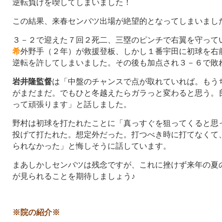
逆転負けを喫してしまいました！
この結果、来春センバツ出場が絶望的となってしまいました(-_
３－２で迎えた７回２死二、三塁のピンチで右翼を守って
希
外野手（２年）が救援登板、しかし１番宇田に初球を右
逆転を許してしまいました。その後も加点され３－６で敗
岩井隆監督
は「中盤のチャンスで点が取れていれば。もう
がまだまだ。でもひと冬越えたらガラっと変わると思う。
って頑張ります」と話しました。
野村は初球を打たれたことに「真っすぐを狙ってくると思
投げて打たれた。想定外だった。打つべき時に打てなくて
られなかった」と悔しそうに話しています。
まあしかしセンバツは残念ですが、これに挫けず来年の夏
が見られることを期待しましょう♪
※院の紹介※