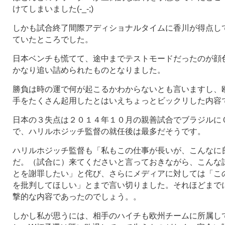
けてしまいました(-_-;)
しかも試合終了間際アディショナルタイムに香川が得点して
ていたところでした。
日本ベンチも慌てて、途中までテストモードだったのが顔
かなり追い詰められたものとなりました。
勝負は時の運で何が起こるかわからないとも言いますし、
手をたくさん起用したとはいえちょっとビックリした内容
日本の３失点は２０１４年１０月の親善試合でブラジルに
で、ハリルホジッチ監督の就任後は最多だそうです。
ハリルホジッチ監督も「私もこの仕事が長いが、こんなに
だ。（試合に）来てくださいと言っておきながら、こんな
とを謝罪したい」と侘び、さらにメディアに対しては「こ
を批判してほしい」とまで言い切りました。それほどまで
撃的な内容であったのでしょう。。
しかし私が思うには、相手のハイチも欧州チームに所属し