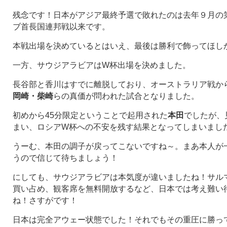
残念です！日本がアジア最終予選で敗れたのは去年９月の
ブ首長国連邦戦以来です。
本戦出場を決めているとはいえ、最後は勝利で飾ってほし
一方、サウジアラビアはW杯出場を決めました。
長谷部と香川はすでに離脱しており、オーストラリア戦か
岡崎・柴崎
らの真価が問われた試合となりました。
初めから45分限定ということで起用された
本田
でしたが、
まい、ロシアW杯への不安を残す結果となってしまいまし
うーむ、本田の調子が戻ってこないですね～。まあ本人が
うので信じて待ちましょう！
にしても、サウジアラビアは本気度が違いましたね！サル
買い占め、観客席を無料開放するなど、日本では考え難い
ね！さすがです！
日本は完全アウェー状態でした！それでもその重圧に勝っ