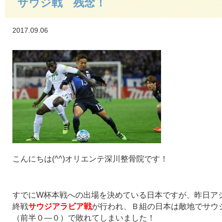
サウジ戦 残念！
2017.09.06
こんにちは(^^)オリエンテ深川整骨院です！
すでにW杯本戦への出場を決めている日本ですが、昨日ア
終戦
サウジアラビア戦
が行われ、Ｂ組の日本は敵地でサウ
（前半０―０）で敗れてしまいました！