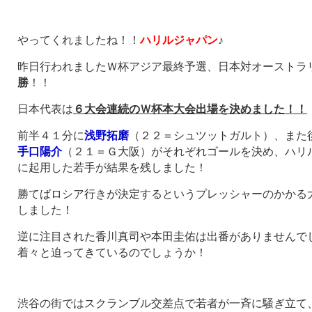
やってくれましたね！！
ハリルジャパン
♪
昨日行われましたＷ杯アジア最終予選、日本対オーストラリ
勝
！！
日本代表は
６大会連続のＷ杯本大会出場を決めました！！
前半４１分に
浅野拓磨
（２２＝シュツットガルト）、また
手口陽介
（２１＝Ｇ大阪）がそれぞれゴールを決め、ハリ
に起用した若手が結果を残しました！
勝てばロシア行きが決定するというプレッシャーのかかる
しました！
逆に注目された香川真司や本田圭佑は出番がありませんで
着々と迫ってきているのでしょうか！
渋谷の街ではスクランブル交差点で若者が一斉に騒ぎ立て