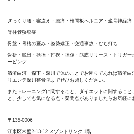
ぎっくり腰・寝違え・腰痛・椎間板ヘルニア・坐骨神経痛
脊柱管狭窄症
骨盤・骨格の歪み・姿勢矯正・交通事故・むち打ち
骨折・脱臼・捻挫・打撲・挫傷・筋膜リリース・トリガー
ーピング
清澄白河・森下・深川で体のことでお困りであれば清澄白河
リエンテ深川整骨院までぜひお越しください。
またトレーニングに関すること、ダイエットに関すること
と、少しでも気になる点・疑問点がありましたらお気軽に
〒135-0006
江東区常盤2-13-12 メゾンドサンク 1階