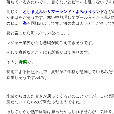
落ちているみたいです。暑くないとビールも進まないですもんね
同じく、
としまえん
や
サマーランド・よみうりランド
など
がまばらだそうです。寒い中無理してプール入ったら風邪
のね…
海
も同様のようです。海の家はガラガラだそうで
夏と言ったら海♪プール♪なのに。。
レジャー業界からも悲鳴が聞こえてきそうです。
そして身近なところにも影響が出ております。
そう、
野菜
です！
長雨による日照不足で、夏野菜の価格が急騰しているみた
直撃しそうですね(;'∀')
来週からはまた暑さが戻ってくるとのことですが、この長
戻せないくらいの打撃だったようですね。。
涼しさからか熱中症等は減ったかもしれませんが、気圧＆