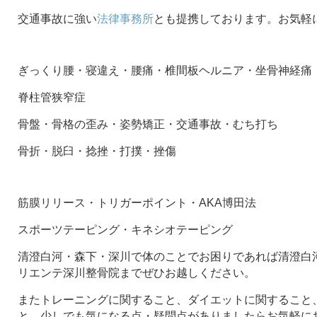
交通事故に強い
法律事務所
とも提携しております。お気軽
ぎっくり腰・寝違え・腰痛・椎間板ヘルニア・坐骨神経痛
脊柱管狭窄症
骨盤・骨格の歪み・姿勢矯正・交通事故・むち打ち
骨折・脱臼・捻挫・打撲・挫傷
筋膜リリース・トリガーポイント・AKA博田法
スポーツテーピング・キネシオテーピング
清澄白河・森下・深川で体のことでお困りであれば清澄白河
リエンテ深川整骨院までぜひお越しください。
またトレーニングに関すること、ダイエットに関すること
と、少しでも気になる点・疑問点がありましたらお気軽に