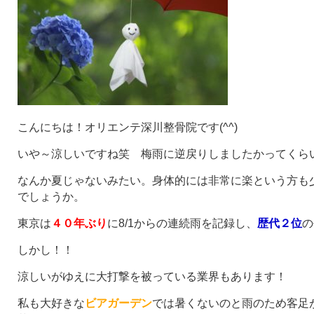
こんにちは！オリエンテ深川整骨院です(^^)
いや～涼しいですね笑 梅雨に逆戻りしましたかってくら
なんか夏じゃないみたい。身体的には非常に楽という方も
でしょうか。
東京は
４０年ぶり
に8/1からの連続雨を記録し、
歴代２位
の
しかし！！
涼しいがゆえに大打撃を被っている業界もあります！
私も大好きな
ビアガーデン
では暑くないのと雨のため客足