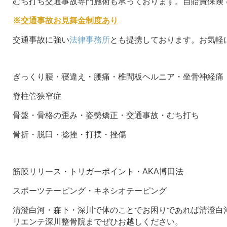
むち打ち交通事故専門施術も承っております。自賠責保険
※交通事故お見舞金制度あり
交通事故に強い
法律事務所
とも提携しております。お気軽
ぎっくり腰・寝違え・腰痛・椎間板ヘルニア・坐骨神経痛
脊柱管狭窄症
骨盤・骨格の歪み・姿勢矯正・交通事故・むち打ち
骨折・脱臼・捻挫・打撲・挫傷
筋膜リリース・トリガーポイント・AKA博田法
スポーツテーピング・キネシオテーピング
清澄白河・森下・深川で体のことでお困りであれば清澄白河
リエンテ深川整骨院までぜひお越しください。