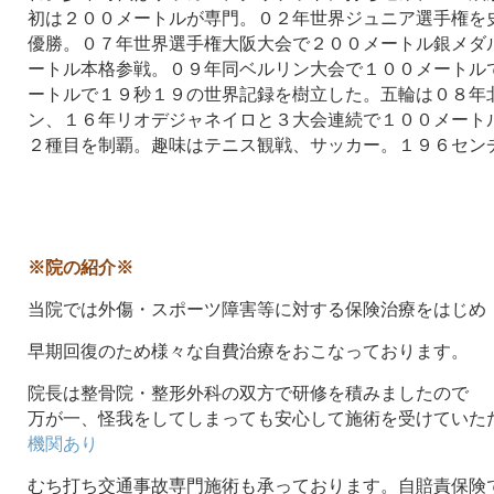
初は２００メートルが専門。０２年世界ジュニア選手権を
優勝。０７年世界選手権大阪大会で２００メートル銀メダ
ートル本格参戦。０９年同ベルリン大会で１００メートル
ートルで１９秒１９の世界記録を樹立した。五輪は０８年
ン、１６年リオデジャネイロと３大会連続で１００メート
２種目を制覇。趣味はテニス観戦、サッカー。１９６セン
※院の紹介※
当院では外傷・スポーツ障害等に対する保険治療をはじめ
早期回復のため様々な自費治療をおこなっております。
院長は整骨院・整形外科の双方で研修を積みましたので
万が一、怪我をしてしまっても安心して施術を受けていた
機関あり
むち打ち交通事故専門施術も承っております。自賠責保険