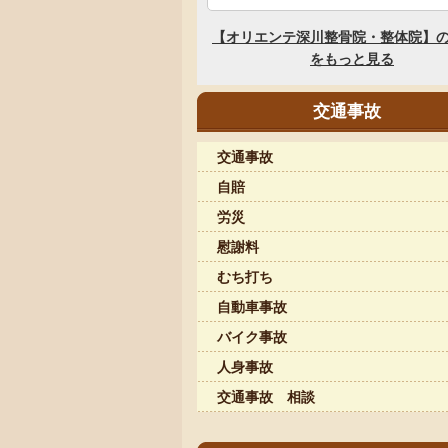
交通事故
交通事故
自賠
労災
慰謝料
むち打ち
自動車事故
バイク事故
人身事故
交通事故 相談