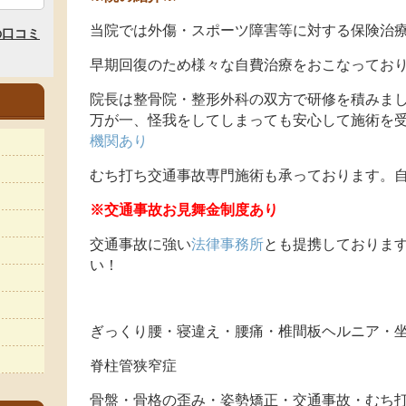
当院では外傷・スポーツ障害等に対する保険治
早期回復のため様々な自費治療をおこなってお
院長は整骨院・整形外科の双方で研修を積みま
万が一、怪我をしてしまっても安心して施術を
機関あり
むち打ち交通事故専門施術も承っております。自
※交通事故お見舞金制度あり
交通事故に強い
法律事務所
とも提携しておりま
い！
ぎっくり腰・寝違え・腰痛・椎間板ヘルニア・
脊柱管狭窄症
骨盤・骨格の歪み・姿勢矯正・交通事故・むち