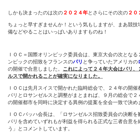
しかも決まったのは次の
２０２４年
とさらにその次の
２０
ちょっと早すぎませんか！という気もしますが、まあ競技
備などやることはいっぱいありますものね！
ＩＯＣ＝国際オリンピック委員会は、東京大会の次となる
ンピックの招致をフランスの
パリ
と争っていたアメリカの
の開催で合意しました。
これによって２４年大会はパリ、
ルスで開かれることが確実になりました。
ＩＯＣは先月スイスで開かれた臨時総会で、２４年の開催
パリとロサンゼルスと調整がまとまれば、９月の総会で２
の開催都市を同時に決定する異例の提案を全会一致で決め
ＩＯＣバッハ会長は、「ロサンゼルス招致委員会の決断を
パリを含めていずれもが利益を得られる正式な三者合意を
う」とコメントしています。