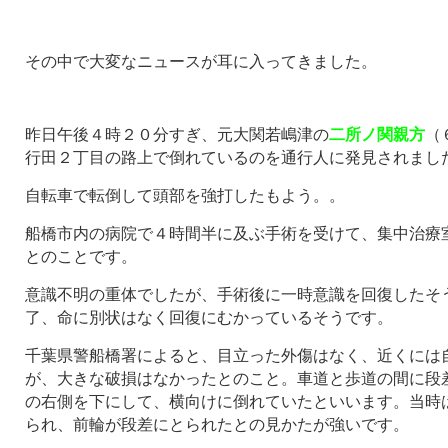
その中で大変なニュースが耳に入ってきました。
昨日午後４時２０分すぎ、元大関若嶋津の
二所ノ関親方
（
行田２丁目の路上で倒れているのを通行人に発見されまし
自転車で転倒して頭部を強打したもよう。。
船橋市内の病院で４時間半に及ぶ手術を受けて、集中治療
とのことです。
意識不明の重体でしたが、手術後に一時意識を回復したそ
了、命に別状はなく回復にむかっているそうです。
千葉県警船橋署によると、目立った外傷はなく、近くには
が、大きな破損はなかったとのこと。車道と歩道の間に段
の右側を下にして、横向けに倒れていたといいます。当時
られ、前輪が段差にとられたとの見かたが強いです。