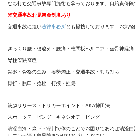
むち打ち交通事故専門施術も承っております。自賠責保険
※交通事故お見舞金制度あり
交通事故に強い
法律事務所
とも提携しております。お気軽
ぎっくり腰・寝違え・腰痛・椎間板ヘルニア・坐骨神経痛
脊柱管狭窄症
骨盤・骨格の歪み・姿勢矯正・交通事故・むち打ち
骨折・脱臼・捻挫・打撲・挫傷
筋膜リリース・トリガーポイント・AKA博田法
スポーツテーピング・キネシオテーピング
清澄白河・森下・深川で体のことでお困りであれば清澄白河
リエンテ深川整骨院までぜひお越しください。