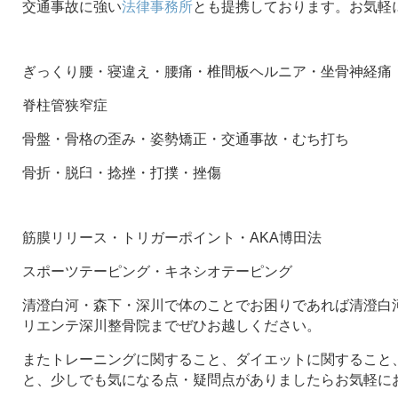
交通事故に強い
法律事務所
とも提携しております。お気軽
ぎっくり腰・寝違え・腰痛・椎間板ヘルニア・坐骨神経痛
脊柱管狭窄症
骨盤・骨格の歪み・姿勢矯正・交通事故・むち打ち
骨折・脱臼・捻挫・打撲・挫傷
筋膜リリース・トリガーポイント・AKA博田法
スポーツテーピング・キネシオテーピング
清澄白河・森下・深川で体のことでお困りであれば清澄白河
リエンテ深川整骨院までぜひお越しください。
またトレーニングに関すること、ダイエットに関すること
と、少しでも気になる点・疑問点がありましたらお気軽に