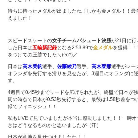
待ちに待ったメダルが出ましたね！しかも金メダル！！最
えました！
スピードスケートの
女子チームパシュート決勝
が21日に
した日本は
五輪新記録
となる2:53.89で
金メダル
を獲得！！
をつけての圧勝でした＼(^o^)／
日本は
高木美帆
選手、
佐藤綾乃
選手、
高木菜那
選手がレー
オランダを先行する滑りを見せたが、3週目にオランダに逆転
す。
4週目で0.45秒までリードを広げられたが、終盤で日本が
周の時点で日本が0.53秒先行すると、最後は1.58秒差をつける
録でフィニッシュ！！
私もLIVEで見ていましたが本当に感動しました！！一時
きはどうなるものかと思いましたが（汗）
日本が意地を見せつけましたね！！