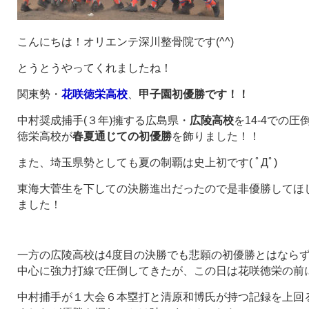
こんにちは！オリエンテ深川整骨院です(^^)
とうとうやってくれましたね！
関東勢・
花咲徳栄高校
、
甲子園初優勝です！！
中村奨成捕手(３年)擁する広島県・
広陵高校
を14-4での
徳栄高校が
春夏通じての初優勝
を飾りました！！
また、埼玉県勢としても夏の制覇は史上初です( ﾟДﾟ)
東海大菅生を下しての決勝進出だったので是非優勝してほ
ました！
一方の広陵高校は4度目の決勝でも悲願の初優勝とはなら
中心に強力打線で圧倒してきたが、この日は花咲徳栄の前
中村捕手が１大会６本塁打と清原和博氏が持つ記録を上回