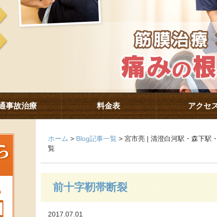
通事故治療
料金表
アクセ
ホーム
>
Blog記事一覧
> 宮市亮 | 清澄白河駅・森下
覧
前十字靭帯断裂
2017.07.01