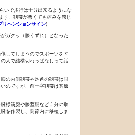
くらいで歩行は十分出来るようにな
ます。靱帯が悪くても痛みを感じ
プリヘンションサイン
)
膝がガクッ（膝くずれ）となった
損傷してしまうのでスポーツをす
けの人で結構切れっぱなしって話
。膝の内側靱帯や足首の靱帯は固
多いのですが、前十字靱帯は関節
半腱様筋腱や膝蓋腱など自分の取
植腱を作製し、関節内に移植しま