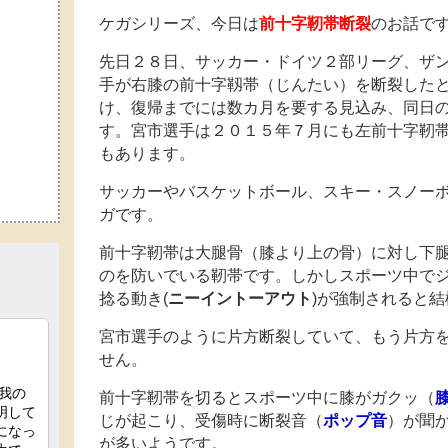
ケガシリーズ、今日は
前十字靭帯断裂
のお話で
先日２８日、サッカー・ドイツ２部リーグ、ザ
手が右膝の前十字靱帯（じんたい）を断裂した
け、復帰までには数カ月を要する見込み、同日
す。宮市選手は２０１５年７月にも左前十字靭
もあります。
サッカーやバスケットボール、スキー・スノー
ガです。
前十字靭帯は大腿骨（膝より上の骨）に対し下腿
のを防いでいる靭帯です。しかしスポーツ中で
捻る動き(
ニーイントーアウト
)が強制されると
宮市選手のように片方断裂していて、もう片方
せん。
前十字靭帯を切るとスポーツ中に膝がガクッ（
じが起こり、受傷時に断裂音（
ポップ音
）が聞
が多いようです。