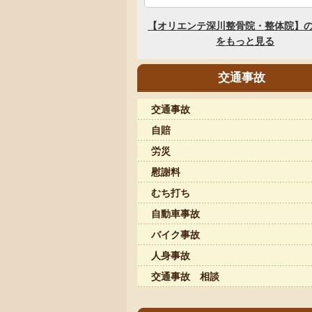
交通事故
交通事故
自賠
労災
慰謝料
むち打ち
自動車事故
バイク事故
人身事故
交通事故 相談