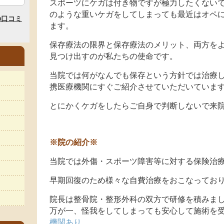
スポーツにケガは付き物ですが極力したくない
のような重いケガをしてしまっても最近はオペ
ます。
保存療法の限界と保存療法のメリット、両方を
見つけ出すのが私たちの使命です。
当院では何がなんでも保存という方針では治療
携医療機関にすぐご紹介させていただいていま
とにかくケガをしたらご自身で判断しないで来
※院の紹介※
当院では外傷・スポーツ障害等に対する保険治
早期回復のため様々な自費治療をおこなってお
院長は整骨院・整形外科の双方で研修を積みま
万が一、怪我をしてしまっても安心して施術を
機関あり