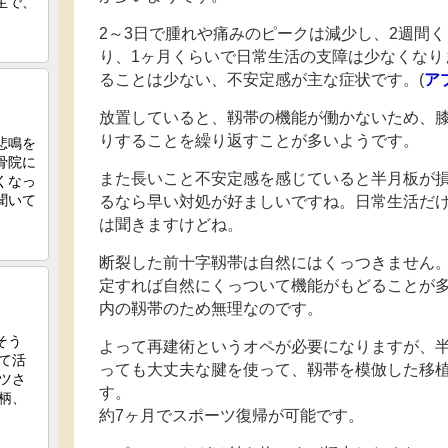
2～3日で腫れや痛みのピークは減少し、2週間
り、1ヶ月くらいで日常生活の支障は少なくなり
ることは少ない、不安定感が主な症状です。(
ア
放置していると、靱帯の機能が働かないため、
りすることを繰り返すことが多いようです。
また長いこと不安定感を感じていると半月板が
るなら早い対処が好ましいですね。日常生活だ
は聞きますけどね。
断裂した前十字靱帯は自然にはくっつきません
定すれば自然にくっついて機能がもどることが
内の靱帯のため無理なのです。
よって再建術というオペが必要になりますが、
っても大丈夫な腱を使って、靱帯を模倣した移
す。
約7ヶ月でスポーツ復帰が可能です。