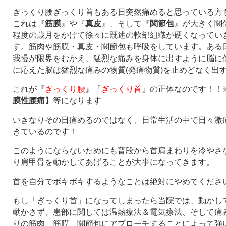
ぎっくり腰ぎっくり首もある日突然痛めると思っている方
これは『
筋膜
』や『
真皮
』、そして『
関節包
』が大きく関
程度の歳月をかけて徐々に既述の軟部組織が硬くなってい
す。筋肉や筋膜・真皮・関節包も呼吸をしています。ある
我慢が限界をむかえ、猛烈な痛みを身体に出すように脳に
に応えた脳は猛烈な痛みの物質(発痛物質)を止めどなく出
これが『
ぎっくり腰
』『
ぎっくり首
』の正体なのです！！
膜性腰痛
】等になります
いきなりその日痛めるのではなく、日常生活の中で日々激
きているのです！
このようにならないためにも普段から首肩まわりを冷やさ
り肩甲骨を動かしてあげることが大事になってきます。
首を自分でボキボキするようなことは絶対にやめてくださ
もし「ぎっくり首」になってしまったら当院では、動かし
動かさず、患部に関しては温熱療法＆電気療法、そして痛
りの筋肉、筋膜、関節包にアプローチすることによって強