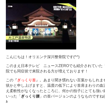
こんにちは！オリエンテ深川整骨院です(^^)
このまえ日本テレビ ニュースZEROでも紹介されていた
院でも同症状で来院される方が増えております！
この『
ぎっくり首
』。あまり聞き慣れない言葉かもしれま
状かと申し上げますと、温度の低下により首肩まわりの血
え柔軟性がなくなったところに、何かの拍子にとても強い
いった「
ぎっくり腰
」の首バージョンのようなものですね((((；ﾟДﾟ
ﾙ