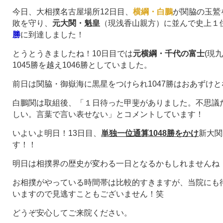
今日、大相撲名古屋場所12日目、
横綱・白鵬
が関脇の玉鷲
敗を守り、
元大関・魁皇
（現浅香山親方）に並んで史上１
勝
に到達しました！
とうとうきましたね！10日目では
元横綱・千代の富士
(現
1045勝を越え1046勝としていました。
前日は関脇・御嶽海に黒星をつけられ1047勝はおあずけ
白鵬関は取組後、「１日待った甲斐がありました。不思議
しい。言葉で言い表せない」とコメントしています！
いよいよ明日！13日目、
単独一位通算1048勝をかけ
新大関
す！！
明日は相撲界の歴史が変わる一日となるかもしれませんね
お相撲がやっている時間帯は比較的すきますが、当院にも
いますので見逃すこともございません！笑
どうぞ安心してご来院ください。