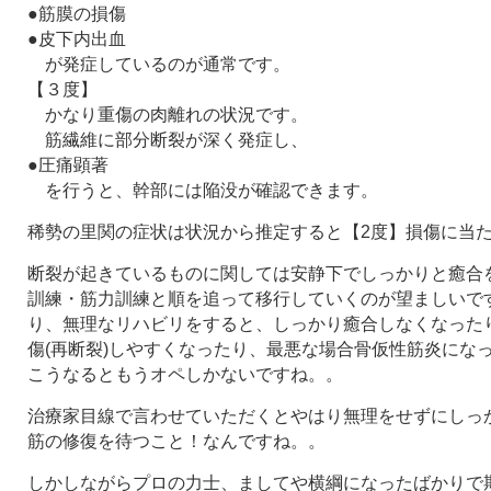
●筋膜の損傷
●皮下内出血
が発症しているのが通常です。
【３度】
かなり重傷の肉離れの状況です。
筋繊維に部分断裂が深く発症し、
●圧痛顕著
を行うと、幹部には陥没が確認できます。
稀勢の里関の症状は状況から推定すると【2度】損傷に当
断裂が起きているものに関しては安静下でしっかりと癒合
訓練・筋力訓練と順を追って移行していくのが望ましいで
り、無理なリハビリをすると、しっかり癒合しなくなった
傷(再断裂)しやすくなったり、最悪な場合骨仮性筋炎にな
こうなるともうオペしかないですね。。
治療家目線で言わせていただくとやはり無理をせずにしっ
筋の修復を待つこと！なんですね。。
しかしながらプロの力士、ましてや横綱になったばかりで