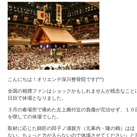
こんにちは！オリエンテ深川整骨院です(^^)
全国の相撲ファンはショックかもしれませんが残念なことに
日目で休場となりました。
３月の春場所で痛めた左上腕付近の負傷が完治せず、１０
を喫しての休場でした。
取材に応じた師匠の田子ノ浦親方（元幕内・隆の鶴）はほ
ない。ちょっと力が入らないので休場させてください』と