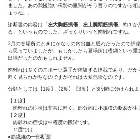
ました。あの我慢強い稀勢の里関がそう言うのですから相
ょうね。。
診断書の内容は「
左大胸筋損傷
、
左上腕頭筋損傷
。約１か
る」というものでした。ざっくりいうと肉離れですね。
3月の春場所のときにかなりの内出血と腫れだったので損
ら思っていましたが、もしかしたら夏場所は横綱という重
出場だったのかもしれません。
肉離れは多くのスポーツ選手が体験する怪我であり、だか
軽く見られがちなのですがそれは大変危険なのです。
分類としては【1度】【2度】【3度】と3段階に分けられま
【１度】
肉離れの症状は非常に軽く、部分的に小規模の断裂が生
【２度】
肉離れの症状は中程度の段階です。
２度では
●筋繊維の一部断裂