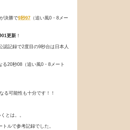
が決勝で
9秒97
（追い風0・8メー
秒01更新
！
き公認記録で2度目の9秒台は日本人
る20秒08（追い風0・8メート
となる可能性も十分です！！
いくとは。。
メートルで参考記録でした。