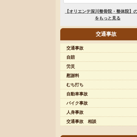
交通事故
交通事故
自賠
労災
慰謝料
むち打ち
自動車事故
バイク事故
人身事故
交通事故 相談