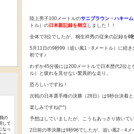
陸上男子100メートルの
サニブラウン・ハキーム
トル）の
日本新記録を樹立
しました！！
全体で3位でしたが、桐生祥秀の従来の記録を
0
5月11日の9秒99（追い風1・8メートル）に続
初です♪
わずか45分後には200メートルで日本歴代2位とな
ル）と疲れを見せない驚異的な走り。
恐ろしいですね！
次戦の日本選手権の決勝（28日）は9秒台決着
楽しみですね(^^)
予想はしていましたが、こうもあっさり抜いて
2日前の準決勝は9秒96でしたが、追い風2・4