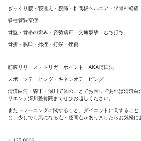
ぎっくり腰・寝違え・腰痛・椎間板ヘルニア・坐骨神経痛
脊柱管狭窄症
骨盤・骨格の歪み・姿勢矯正・交通事故・むち打ち
骨折・脱臼・捻挫・打撲・挫傷
筋膜リリース・トリガーポイント・AKA博田法
スポーツテーピング・キネシオテーピング
清澄白河・森下・深川で体のことでお困りであれば清澄白河
リエンテ深川整骨院までぜひお越しください。
またトレーニングに関すること、ダイエットに関すること
と、少しでも気になる点・疑問点がありましたらお気軽に
〒135-0006