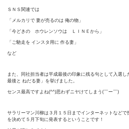
ＳＮＳ関連では
「メルカリで 妻が売るのは 俺の物」
「今どきの ホウレンソウは ＬＩＮＥから」
「ご馳走を インスタ用に 作る妻」
など
また、同社担当者は平成最後の印象に残る句として入選し
最後と ねだる妻」を挙げました。
センス最高ですよね(^^)思わずニヤけてしまう(￣ー￣)
サラリーマン川柳は３月１５日までインターネットなどで
を決めて５月下旬に発表するということです！