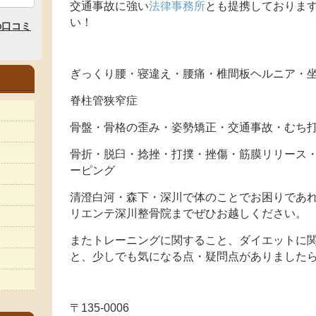
交通事故に強い
法律事務所
とも提携しておりま
い！
ぎっくり腰・寝違え・腰痛・椎間板ヘルニア・
脊柱管狭窄症
骨盤・骨格の歪み・姿勢矯正・交通事故・むち
骨折・脱臼・捻挫・打撲・挫傷・筋膜リリース
ーピング
清澄白河・森下・深川で体のことでお困りであれ
リエンテ深川整骨院までぜひお越しください。
またトレーニングに関すること、ダイエットに
と、少しでも気になる点・疑問点がありました
〒135-0006