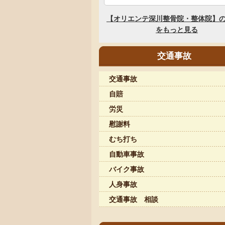
交通事故
交通事故
自賠
労災
慰謝料
むち打ち
自動車事故
バイク事故
人身事故
交通事故 相談