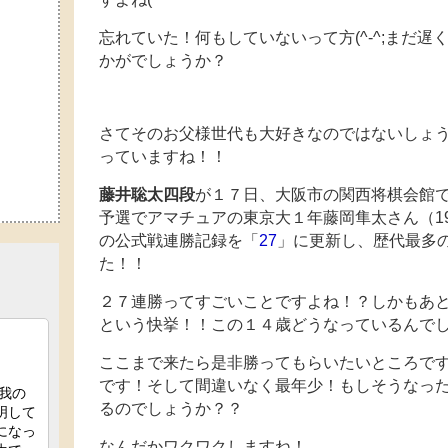
忘れていた！何もしていないって方(^-^;まだ
かがでしょうか？
さてそのお父様世代も大好きなのではないしょ
っていますね！！
藤井聡太四段
が１７日、大阪市の関西将棋会館
予選でアマチュアの東京大１年藤岡隼太さん（1
の公式戦連勝記録を「
27
」に更新し、歴代最多の
た！！
２７連勝ってすごいことですよね！？しかもあ
という快挙！！この１４歳どうなっているんで
ここまで来たら是非勝ってもらいたいところで
です！そして間違いなく最年少！もしそうなっ
るのでしょうか？？
なんだかワクワクしますね！