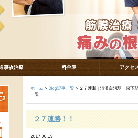
通事故治療
料金表
アクセ
ホーム
>
Blog記事一覧
> ２７連勝 | 清澄白河駅・森
一覧
２７連勝！！
2017.06.19