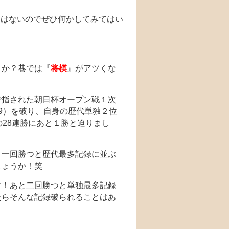
遅くはないのでぜひ何かしてみてはい
うか？巷では『
将棋
』がアツくな
で指された朝日杯オープン戦１次
9）を破り、自身の歴代単独２位
28連勝にあと１勝と迫りまし
と一回勝つと歴代最多記録に並ぶ
しょうか！笑
す！あと二回勝つと単独最多記録
たらそんな記録破られることはあ