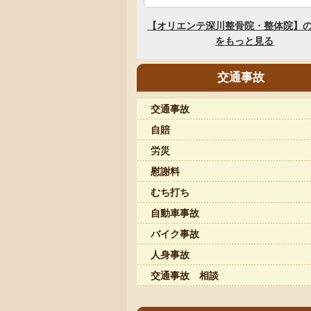
交通事故
交通事故
自賠
労災
慰謝料
むち打ち
自動車事故
バイク事故
人身事故
交通事故 相談