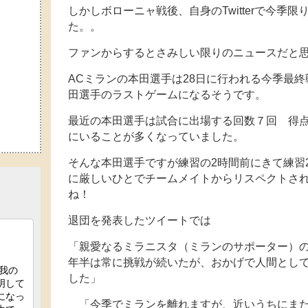
しかしボローニャ戦後、自身のTwitterで今季
た。。
ファンからするとさみしい限りのニュースだと
ACミランの本田選手は28日に行われる今季最終
田選手のラストゲームになるそうです。
最近の本田選手は試合に出場する回数７回 得
にいることが多くなっていました。
そんな本田選手ですが練習の2時間前にきて練習
に厳しいひとでチームメイトからリスペクトさ
ね！
退団を発表したツイートでは
「親愛なるミラニスタ（ミランのサポーター）
年半は常に挑戦が続いたが、おかげで人間とし
した」
「今季でミランを離れますが、近いうちにまた