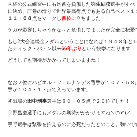
Ｋ杯の公式練習中に右足首を負傷した
羽生結弦
選手がすべ
に決め、圧巻の滑りで世界最高得点でもある自己ベスト１
１１・６８
点をマークし
首位
に立ちました！！
ケガが影響しちゃうかな～と危惧してましたが完全に杞憂
もし2大会連続金メダルということになれば１９４８年と
たディック・バトン以来
66年ぶり
という快挙になります！
どうしても期待がかかってしまいますね！
なお２位にハビエル・フェルナンデス選手が１０７・５８
手が１０４・１７点で入っています。
初出場の
田中刑事
選手は８０・０５点で２０位でした！
宇野昌磨選手にもメダルの期待がかかりますね＼(^o^)／
宇野選手は緊張を抑えるのに必死だったとのこと。強いで