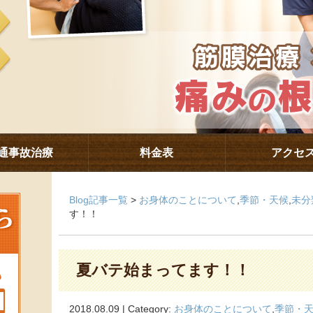
通事故治療
料金表
アクセ
Blog記事一覧
>
お身体のことについて
,
季節・天候
,
未分
す！！
夏バテ始まってます！！
2018.08.09 | Category:
お身体のことについて
,
季節・