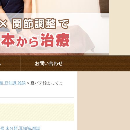
ス
お問い合わせ
類
,
豆知識
,
雑談
> 夏バテ始まってま
天候
,
未分類
,
豆知識
,
雑談