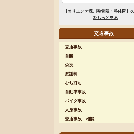
交通事故
交通事故
自賠
労災
慰謝料
むち打ち
自動車事故
バイク事故
人身事故
交通事故 相談