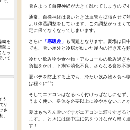
暑さよって自律神経が大きく乱れてしまうので
通常、自律神経は暑いときは血管を拡張させて
より体温調整をしています。この調整がうまく
定に保てなくなってしまいます。
さらに
「寒暖差」
も問題となります。夏場は日
でも、暑い屋外と冷房が効いた屋内の行き来を
冷たい飲み物や食べ物・アルコールの飲み過ぎ
負担をかけ、下痢や消化不良、さらなる食欲不
夏バテを防止する上でも、冷たい飲み物＆食べ
は程々に^^;
そしてエアコンはなるべく付けっぱなしにせず
うまく使い、身体を必要以上に冷やさないこと
夏はもちろん暑いですがエアコンに頼りすぎる
ます。。ときには熱中症に気をつけながら軽く
す！