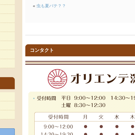
«
虫も夏バテ？？
コンタクト