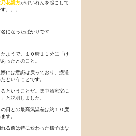
貴乃花親方
がけいれんを起こして
です。。。
有名になったばかりです。
したようで、１０時１１分に「け
があったとのこと。
た際には意識は戻っており、搬送
いたということです。
きるということだ。集中治療室に
く」と説明しました。
この日との最高気温差は約１０度
います。
倒れる前は特に変わった様子はな