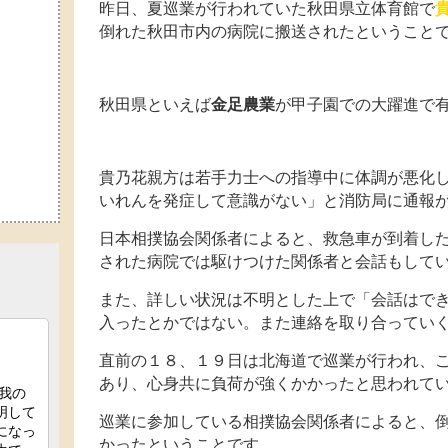
昨日、夏巡業が行われていた秋田県立体育館で
倒れた秋田市内の病院に搬送されたということ
秋田県といえば
金足農業
が甲子園での大躍進で
貴乃花親方は若手力士への指導中に体調が悪化
いれんを発症して意識がない」と消防局に通報
日本相撲協会関係者によると、救急車が到着し
された病院では駆けつけた関係者と会話もして
また、詳しい状況は不明とした上で「会話はで
入ったとかではない。また連絡を取り合ってい
直前の１８、１９日は北海道で巡業が行われ、
あり、心身共に負荷が強くかかったと思われて
巡業に参加している相撲協会関係者によると、
かったということです。