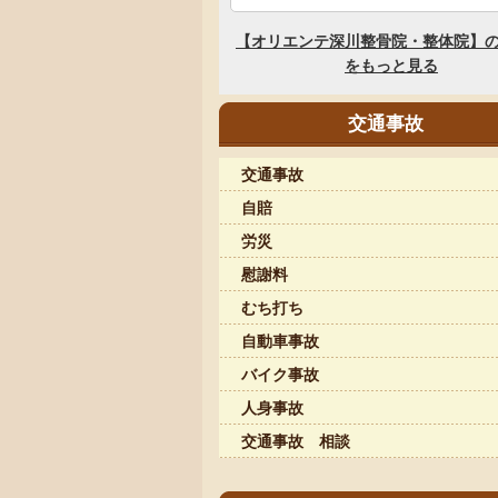
交通事故
交通事故
自賠
労災
慰謝料
むち打ち
自動車事故
バイク事故
人身事故
交通事故 相談