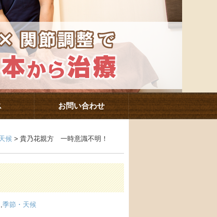
ス
お問い合わせ
天候
> 貴乃花親方 一時意識不明！
ス
,
季節・天候