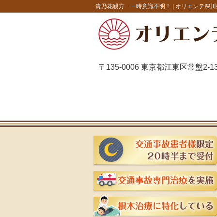
貴乃花親方 一時意識不明！ |
オリエンテ深川
〒135-0006 東京都江東区常盤2-