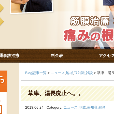
通事故治療
料金表
アクセ
Blog記事一覧
>
ニュース
,
地域
,
豆知識
,
雑談
> 草津、湯
草津、湯長廃止へ。。
2019.06.24 | Category:
ニュース
,
地域
,
豆知識
,
雑談