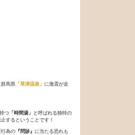
た群馬県
「草津温泉」
に激震が走
持つ
「時間湯」
と呼ばれる独特の
廃止するということです！
療行為の
『問診』
に当たる恐れも