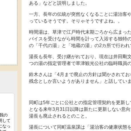
ある」などと説明しました。
一方、長年の伝統が突然なくなることに湯治客
っているそうです。そりゃそうですよね。。
時間湯は、草津で江戸時代末期ごろから広まっ
バイスを受けながら時間を計って入浴する独特
の「千代の湯」と「地蔵の湯」の2カ所で行われ
湯長も長年、受け継がれており、現在は井田剛文
つの湯の指定管理者で草津観光公社の臨時職員
鈴木さんは「4月まで廃止の方針は聞かされてお
残念としか言いようがありません」と話してい
同町は5年ごとに公社との指定管理契約を更新し
となる来年3月31日以降は新たに更新しない意
湯長も廃止されるとのこと。
湯長について同町温泉課は「湯治客の健康状態