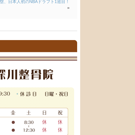
塁、日本人初のNBAドラフト1巡目！
»