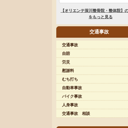
交通事故
交通事故
自賠
労災
慰謝料
むち打ち
自動車事故
バイク事故
人身事故
交通事故 相談