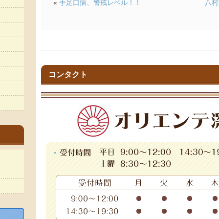
«
手足口病、警戒レベル！！
八村
コンタクト