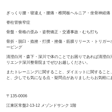
ぎっくり腰・寝違え・腰痛・椎間板ヘルニア・坐骨神経痛
脊柱管狭窄症
骨盤・骨格の歪み・姿勢矯正・交通事故・むち打ち
骨折・脱臼・捻挫・打撲・挫傷・筋膜リリース・トリガー
ーピング
清澄白河・森下・深川で体のことでお困りであれば清澄白河
リエンテ深川整骨院までぜひお越しください。
またトレーニングに関すること、ダイエットに関すること
と、少しでも気になる点・疑問点がありましたらお気軽に
〒135-0006
江東区常盤2-13-12 メゾンドサンク 1階