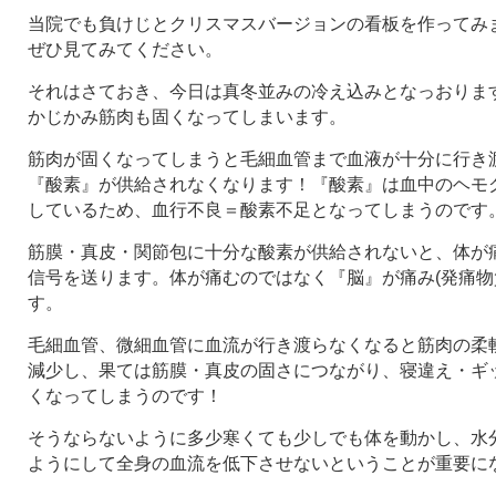
当院でも負けじとクリスマスバージョンの看板を作ってみま
ぜひ見てみてください。
それはさておき、今日は真冬並みの冷え込みとなっおりま
かじかみ筋肉も固くなってしまいます。
筋肉が固くなってしまうと毛細血管まで血液が十分に行き
『酸素』が供給されなくなります！『酸素』は血中のヘモグ
しているため、血行不良＝酸素不足となってしまうのです
筋膜・真皮・関節包に十分な酸素が供給されないと、体が
信号を送ります。体が痛むのではなく『脳』が痛み(発痛物
す。
毛細血管、微細血管に血流が行き渡らなくなると筋肉の柔
減少し、果ては筋膜・真皮の固さにつながり、寝違え・ギ
くなってしまうのです！
そうならないように多少寒くても少しでも体を動かし、水
ようにして全身の血流を低下させないということが重要に