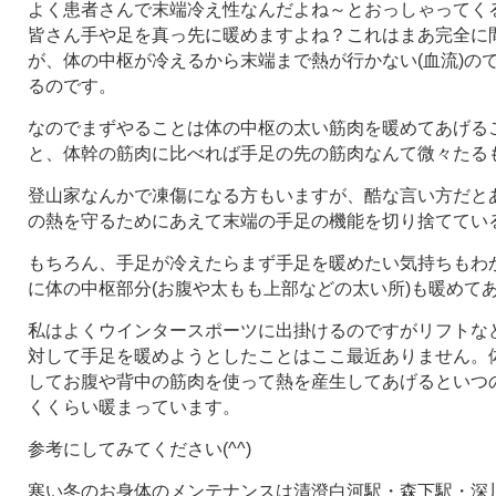
よく患者さんで末端冷え性なんだよね～とおっしゃってく
皆さん手や足を真っ先に暖めますよね？これはまあ完全に
が、体の中枢が冷えるから末端まで熱が行かない(血流)の
るのです。
なのでまずやることは体の中枢の太い筋肉を暖めてあげる
と、体幹の筋肉に比べれば手足の先の筋肉なんて微々たる
登山家なんかで凍傷になる方もいますが、酷な言い方だと
の熱を守るためにあえて末端の手足の機能を切り捨ててい
もちろん、手足が冷えたらまず手足を暖めたい気持ちもわ
に体の中枢部分(お腹や太もも上部などの太い所)も暖めて
私はよくウインタースポーツに出掛けるのですがリフトな
対して手足を暖めようとしたことはここ最近ありません。
してお腹や背中の筋肉を使って熱を産生してあげるといつ
くくらい暖まっています。
参考にしてみてください(^^)
寒い冬のお身体のメンテナンスは清澄白河駅・森下駅・深