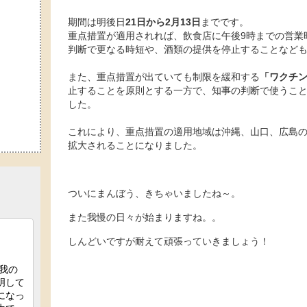
期間は明後日
21日から2月13日
までです。
重点措置が適用されれば、飲食店に午後9時までの営業
判断で更なる時短や、酒類の提供を停止することなど
また、重点措置が出ていても制限を緩和する
「ワクチ
止することを原則とする一方で、知事の判断で使うこ
した。
これにより、重点措置の適用地域は沖縄、山口、広島の3
拡大されることになりました。
ついにまんぼう、きちゃいましたね～。
また我慢の日々が始まりますね。。
しんどいですが耐えて頑張っていきましょう！