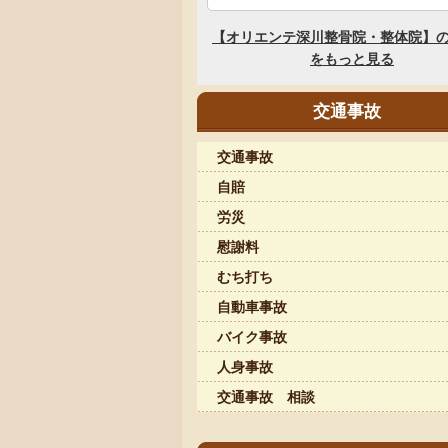
交通事故
交通事故
自賠
労災
慰謝料
むち打ち
自動車事故
バイク事故
人身事故
交通事故 相談