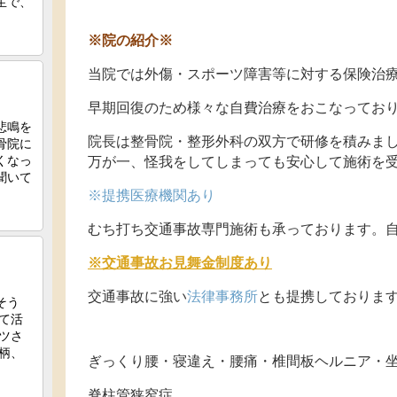
※院の紹介※
当院では外傷・スポーツ障害等に対する保険治
早期回復のため様々な自費治療をおこなってお
院長は整骨院・整形外科の双方で研修を積みま
万が一、怪我をしてしまっても安心して施術を
※提携医療機関あり
むち打ち交通事故専門施術も承っております。自
※交通事故お見舞金制度あり
交通事故に強い
法律事務所
とも提携しておりま
ぎっくり腰・寝違え・腰痛・椎間板ヘルニア・
脊柱管狭窄症