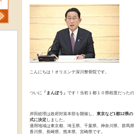
こんにちは！オリエンテ深川整骨院です。
ついに
「まんぼう」
です！当初１都１０県程度だったの
岸田総理は政府対策本部を開催し、
東京など1都12県の
式に決定
しました。
適用地域は東京都、埼玉県、千葉県、神奈川県、群馬
香川県、長崎県、熊本県、宮崎県です。