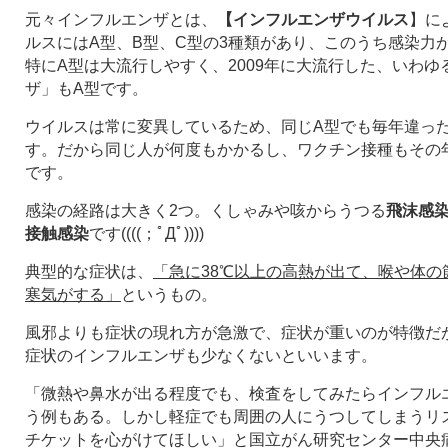
元々インフルエンザとは、
【インフルエンザウイルス
】に
ルスにはA型、B型、C型の3種類があり、このうち感染力
特にA型は大流行しやすく、2009年に大流行した、いわ
ザ」もA型です。
ウイルスは常に変異しているため、同じA型でも毎年違っ
す。だから同じ人が何度もかかるし、ワクチン接種もその
です。
感染の経路は大きく2つ。くしゃみや咳からうつる
飛沫感
接触感染
です((((；ﾟДﾟ))))
典型的な症状は、
「急に38℃以上の高熱が出て、喉や体の
寒気がする」
というもの。
風邪よりも症状の現れ方が急激で、症状が重いのが特徴だ
症状のインフルエンザも少なくないといいます。
「微熱や鼻水が出る程度でも、検査をしてみたらインフル
う例もある。しかし軽症でも周囲の人にうつしてしまうリ
チケットを心がけてほしい」と国立がん研究センター中央