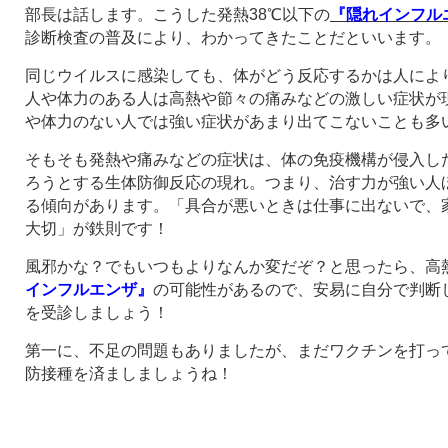
部長は話します。こうした発熱38℃以下の
『隠れインフル
診断検査の普及により、わかってきたことだといいます。
同じウイルスに感染しても、体がどう反応するかは人によ
人や体力のある人は高熱や節々の痛みなどの激しい症状が
や体力のない人では強い症状があまり出てこないことも多
そもそも発熱や痛みなどの症状は、体の免疫機構が侵入し
ろうとする生体防御反応の現れ。つまり、治す力が強い人
る傾向があります。「具合が悪いときは仕事に出ないで、
大切」が鉄則です！
風邪かな？でもいつもよりなんか変だぞ？と思ったら、高
インフルエンザ』
の可能性があるので、安易に自分で判断
を受診しましょう！
第一に、不足の問題もありましたが、まだワクチンを打っ
防接種を済ましましょうね！