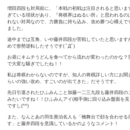
増田四段も対局前に、「本戦の初戦は注目されると思いま
ぎている現状があり、『将棋界はぬるい所』と思われるの
れない対局なので、力勝負に持ち込み、攻め勝つ心構えで
ました。
途中までは互角、いや藤井四段が苦戦していたと思います
めで形勢逆転したそうです( ﾟДﾟ)
お昼にキムチうどんを食べてから流れが変わったのかな？
で大変な騒ぎでしたね！！
私は将棋わからないのですが、知人の将棋詳しい方にお聞
らいの強い攻め、すごいのが出てきた」だそうです。
先日引退されたひふみんこと加藤一二三九段も藤井四段の
みたいですね！！ひふみんアイ(相手側に回り込み盤面を見
ですし(^^)
また、なんとあの羽生善治名人も「檜舞台で顔を合わせる
す」と藤井四段を意識しているかのようなコメント！