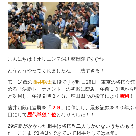
こんにちは！オリエンテ深川整骨院です(^^♪
とうとうやってくれましたね！！凄すぎる！！
若干14歳の
藤井聡太
四段ですが昨日26日、東京の将棋会
める「決勝トーナメント」の初戦に臨み、午前１０時から
と対局し、午後９時２４分、増田四段の投了により
勝利
！
藤井四段は連勝を「
２９
」に伸ばし、最多記録を３０年ぶ
目にして
歴代単独１位
となりました！！
29連勝がかかった相手は将棋界二人しかいないうちのもう
た。ここまで1勝1敗できていて相手としては互角。