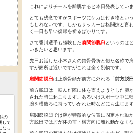
これによりチームを離脱すると本日発表してい
とても残念ですがスポーツにケガは付き物とい
もしれないです、しかもサッカーは格闘技と言
く一日も早い復帰を祈るばかりです。
さて香川選手も経験した
肩関節脱臼
というのは
いきたいと思います。
先日お話した小木さんの鎖骨骨折と似た名称で
すが箇所は近いですがこれは全く別物です。
肩関節脱臼
は上腕骨頭が前方に外れる「
前方脱
前方脱臼は、転んだ際に体を支えようとした腕
された時に起こります。あるいはスポーツ中に
腕を横後ろに持っていかれた時などにも生じま
肩関節脱臼では腕が特徴的な位置に固定され動か
方脱臼では肘が体の前・横方向に離れ動かなく