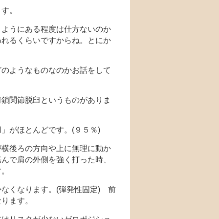
ます。
うようにある程度は仕方ないのか
われるくらいですからね。とにか
どのようなものなのかお話をして
肩鎖関節脱臼というものがありま
臼
」がほとんどです。(９５％)
が横後ろの方向や上に無理に動か
転んで肩の外側を強く打った時、
す。
なくなります。(弾発性固定) 前
なります。