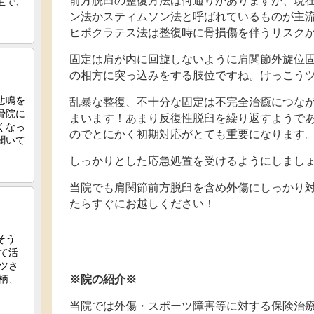
前方脱臼の整復方法は何通りかありますが、現
ン法かスティムソン法と呼ばれているものが主
ヒポクラテス法は整復時に骨損傷を伴うリスク
固定は肩が内に回旋しないように肩関節外旋位
の相方に突っ込みをする肢位ですね。けっこう
乱暴な整復、不十分な固定は不完全治癒につな
まいます！あまり反復性脱臼を繰り返すようで
のでとにかく初期対応がとても重要になります
しっかりとした応急処置を受けるようにしまし
当院でも肩関節前方脱臼を含め外傷にしっかり
たらすぐにお越しください！
※院の紹介※
当院では外傷・スポーツ障害等に対する保険治