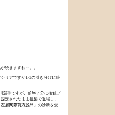
気が続きますね～。。
シリアですが1-1の引き分けに終
た香川選手ですが、前半７分に接触プ
を固定されたまま担架で退場し、
「
左肩関節前方脱臼
」の診断を受