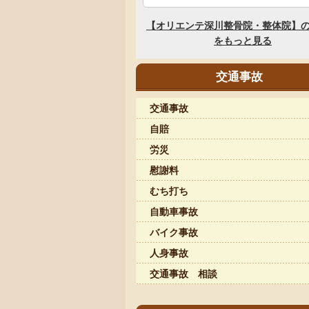
交通事故
交通事故
自賠
労災
慰謝料
むち打ち
自動車事故
バイク事故
人身事故
交通事故 相談