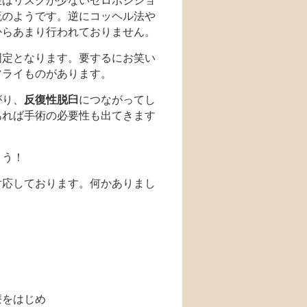
在はリスクが少ないゼロポジショ
流のようです。逆にコッヘル法や
からあまり行われておりません。
固定となります。要するにお笑い
ツライものがあります。
がり、
反復性脱臼
につながってし
あれば手術の必要性も出てきます
。
ょう！
対応しております。何かありまし
療をはじめ