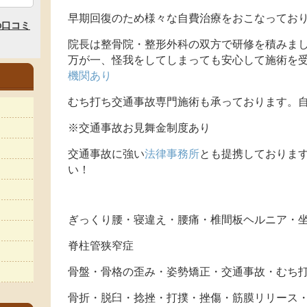
早期回復のため様々な自費治療をおこなってお
院長は整骨院・整形外科の双方で研修を積みま
万が一、怪我をしてしまっても安心して施術を
機関あり
むち打ち交通事故専門施術も承っております。自
※交通事故お見舞金制度あり
交通事故に強い
法律事務所
とも提携しておりま
い！
ぎっくり腰・寝違え・腰痛・椎間板ヘルニア・
脊柱管狭窄症
骨盤・骨格の歪み・姿勢矯正・交通事故・むち
骨折・脱臼・捻挫・打撲・挫傷・筋膜リリース