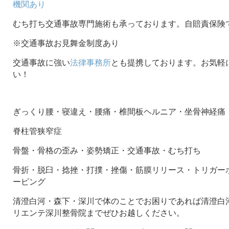
機関あり
むち打ち交通事故専門施術も承っております。自賠責保険
※交通事故お見舞金制度あり
交通事故に強い
法律事務所
とも提携しております。お気軽
い！
ぎっくり腰・寝違え・腰痛・椎間板ヘルニア・坐骨神経痛
脊柱管狭窄症
骨盤・骨格の歪み・姿勢矯正・交通事故・むち打ち
骨折・脱臼・捻挫・打撲・挫傷・筋膜リリース・トリガー
ーピング
清澄白河・森下・深川で体のことでお困りであれば清澄白河
リエンテ深川整骨院までぜひお越しください。