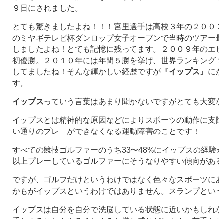
９日にされました。
とても驚きましたよね！！！宮里選手は高校３年の２００
のミヤギテレビ杯ダンロップ女子オープンで当時のツアー
しましたよね！とても記憶に残ってます。２００９年のエ
初優勝。２０１０年には年間５勝を挙げ、世界ランキング
してましたね！そんな輝かしい経歴ですが『
イップス』
に
す。
イップス
っていう言葉はあまり聞かないですがとても大変
イップスとは精神的な原因などによりスポーツの動作に支
い通りのプレーができなくなる運動障害のことです！
すべての競技ゴルファーのうち33〜48%にイップスの経験
以上プレーしているゴルファーにそうなりやすい傾向があ
ですが、ゴルフだけというわけではなく色々なスポーツに
かもがイップスというわけではありません。スランプとい
イップスは自分を自分で洗脳している状態に近いかもしれ