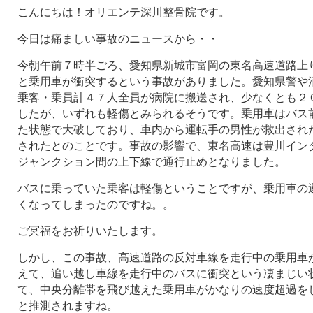
こんにちは！オリエンテ深川整骨院です。
今日は痛ましい事故のニュースから・・
今朝午前７時半ごろ、愛知県新城市富岡の東名高速道路上
と乗用車が衝突するという事故がありました。愛知県警や
乗客・乗員計４７人全員が病院に搬送され、少なくとも２
したが、いずれも軽傷とみられるそうです。乗用車はバス
た状態で大破しており、車内から運転手の男性が救出され
されたとのことです。事故の影響で、東名高速は豊川イン
ジャンクション間の上下線で通行止めとなりました。
バスに乗っていた乗客は軽傷ということですが、乗用車の
くなってしまったのですね。。
ご冥福をお祈りいたします。
しかし、この事故、高速道路の反対車線を走行中の乗用車
えて、追い越し車線を走行中のバスに衝突という凄まじい
て、中央分離帯を飛び越えた乗用車がかなりの速度超過を
と推測されますね。