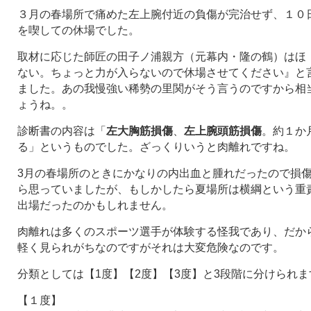
３月の春場所で痛めた左上腕付近の負傷が完治せず、１０
を喫しての休場でした。
取材に応じた師匠の田子ノ浦親方（元幕内・隆の鶴）はほ
ない。ちょっと力が入らないので休場させてください』と
ました。あの我慢強い稀勢の里関がそう言うのですから相
ょうね。。
診断書の内容は「
左大胸筋損傷
、
左上腕頭筋損傷
。約１か
る」というものでした。ざっくりいうと肉離れですね。
3月の春場所のときにかなりの内出血と腫れだったので損
ら思っていましたが、もしかしたら夏場所は横綱という重
出場だったのかもしれません。
肉離れは多くのスポーツ選手が体験する怪我であり、だか
軽く見られがちなのですがそれは大変危険なのです。
分類としては【1度】【2度】【3度】と3段階に分けられま
【１度】