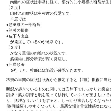
肉離れの症状は非常に軽く、部分的に小規模の断裂が生
【２度】
肉離れの症状は中程度の段階です。
２度では
●筋繊維の一部断裂
●筋膜の損傷
●皮下内出血
が発症しているのが通常です。
【３度】
かなり重傷の肉離れの状況です。
筋繊維に部分断裂が深く発症し、
●圧痛顕著
を行うと、幹部には陥没が確認できます。
稀勢の里関の症状は状況から推定すると【2度】損傷に当
断裂が起きているものに関しては安静下でしっかりと癒合
訓練・筋力訓練と順を追って移行していくのが望ましいで
り、無理なリハビリをすると、しっかり癒合しなくなった
傷(再断裂)しやすくなったり、最悪な場合骨仮性筋炎にな