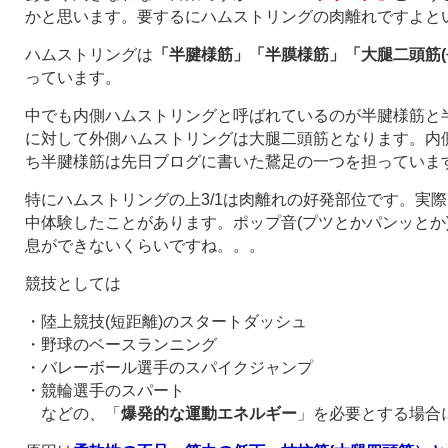
かと思います。要するにハムストリングの肉離れですよと
ハムストリングは
「半腱様筋」「半膜様筋」「大腿二頭筋(
っています。
中でも内側ハムストリングと呼ばれているのが半腱様筋と
に対して外側ハムストリングは大腿二頭筋となります。内
ち半腱様筋は先日ブログに書いた鵞足の一つを担っていま
特にハムストリングの上3/1は肉離れの好発部位です。実
中体験したことがあります。ポップ音(プツとかパンッとか
息ができないくらいですね。。。
競技としては
・陸上競技(短距離)のスタートダッシュ
・野球のベースランニング
・バレーボール選手のスパイクジャンプ
・競輪選手のスパート
などの、「
爆発的な運動エネルギー
」を必要とする場合