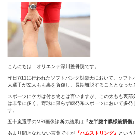
こんにちは！オリエンテ深川整骨院です。
昨日7/11に行われたソフトバンク対楽天において、ソフ
太選手が左太もも裏を負傷し、長期離脱することとなった
スポーツにケガは付き物とは言いますが、この太もも裏部
は非常に多く、野球に限らず瞬発系スポーツにおいて多発
す。
五十嵐選手のMRI画像診断の結果は
『左半腱半膜様筋損傷
あまり聞きなれない言葉ですが
『ハムストリング』
という