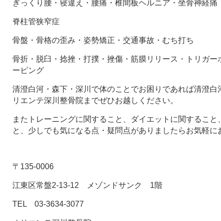
ぎっくり腰・寝違え・腰痛・椎間板ヘルニア・坐骨神経痛
脊柱管狭窄症
骨盤・骨格の歪み・姿勢矯正・交通事故・むち打ち
骨折・脱臼・捻挫・打撲・挫傷・筋膜リリース・トリガー
ーピング
清澄白河・森下・深川で体のことでお困りであれば清澄白河
リエンテ深川整骨院までぜひお越しください。
またトレーニングに関すること、ダイエットに関すること
と、少しでも気になる点・疑問点がありましたらお気軽に
〒135-0006
江東区常盤2-13-12 メゾンドサンク 1階
TEL 03-3634-3077