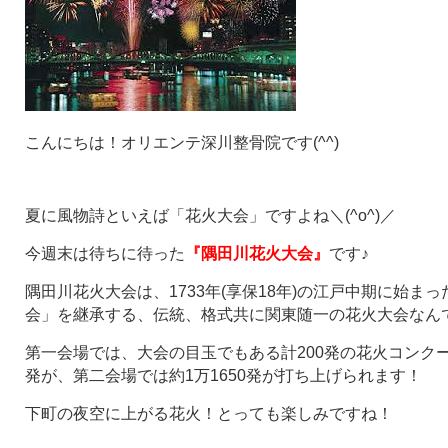
こんにちは！オリエンテ深川整骨院です(^^)
夏に風物詩といえば「花火大会」ですよね＼(^o^)／
今週末は待ちに待った
『隅田川花火大会』
です♪
隅田川花火大会は、1733年(享保18年)の江戸中期に始ま
会」を継承する、伝統、格式共に関東随一の花火大会なんです
第一会場では、大会の目玉でもある計200発の花火コンクー
発が、第二会場では約1万1650発が打ち上げられます！
下町の夜空に上がる花火！とっても楽しみですね！