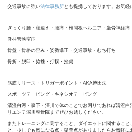
交通事故に強い
法律事務所
とも提携しております。お気軽
ぎっくり腰・寝違え・腰痛・椎間板ヘルニア・坐骨神経痛
脊柱管狭窄症
骨盤・骨格の歪み・姿勢矯正・交通事故・むち打ち
骨折・脱臼・捻挫・打撲・挫傷
筋膜リリース・トリガーポイント・AKA博田法
スポーツテーピング・キネシオテーピング
清澄白河・森下・深川で体のことでお困りであれば清澄白河
リエンテ深川整骨院までぜひお越しください。
またトレーニングに関すること、ダイエットに関すること
と、少しでも気になる点・疑問点がありましたらお気軽に