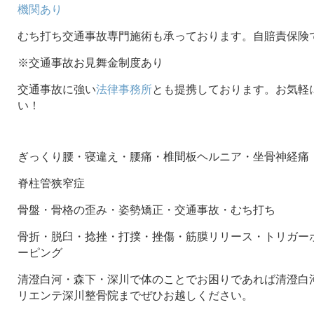
機関あり
むち打ち交通事故専門施術も承っております。自賠責保険
※交通事故お見舞金制度あり
交通事故に強い
法律事務所
とも提携しております。お気軽
い！
ぎっくり腰・寝違え・腰痛・椎間板ヘルニア・坐骨神経痛
脊柱管狭窄症
骨盤・骨格の歪み・姿勢矯正・交通事故・むち打ち
骨折・脱臼・捻挫・打撲・挫傷・筋膜リリース・トリガー
ーピング
清澄白河・森下・深川で体のことでお困りであれば清澄白河
リエンテ深川整骨院までぜひお越しください。