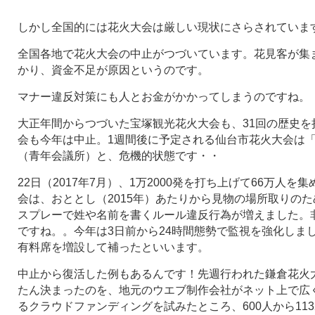
しかし全国的には花火大会は厳しい現状にさらされていま
全国各地で花火大会の中止がつづいています。花見客が集
かり、資金不足が原因というのです。
マナー違反対策にも人とお金がかかってしまうのですね。
大正年間からつづいた宝塚観光花火大会も、31回の歴史を
会も今年は中止。1週間後に予定される仙台市花火大会は
（青年会議所）と、危機的状態です・・
22日（2017年7月）、1万2000発を打ち上げて66万人
会は、おととし（2015年）あたりから見物の場所取りの
スプレーで姓や名前を書くルール違反行為が増えました。
ですね。。今年は3日前から24時間態勢で監視を強化しま
有料席を増設して補ったといいます。
中止から復活した例もあるんです！先週行われた鎌倉花火
たん決まったのを、地元のウエブ制作会社がネット上で広
るクラウドファンディングを試みたところ、600人から11