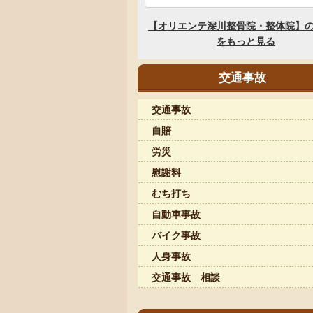
交通事故
交通事故
自賠
労災
慰謝料
むち打ち
自動車事故
バイク事故
人身事故
交通事故 相談