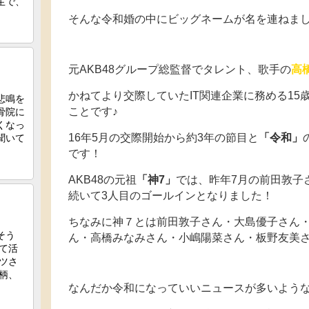
そんな令和婚の中にビッグネームが名を連ねま
元AKB48グループ総監督でタレント、歌手の
高
かねてより交際していたIT関連企業に務める15
ことです♪
16年5月の交際開始から約3年の節目と
「令和」
です！
AKB48の元祖
「神7」
では、昨年7月の前田敦子
続いて3人目のゴールインとなりました！
ちなみに神７とは前田敦子さん・大島優子さん
ん・高橋みなみさん・小嶋陽菜さん・板野友美
なんだか令和になっていいニュースが多いような