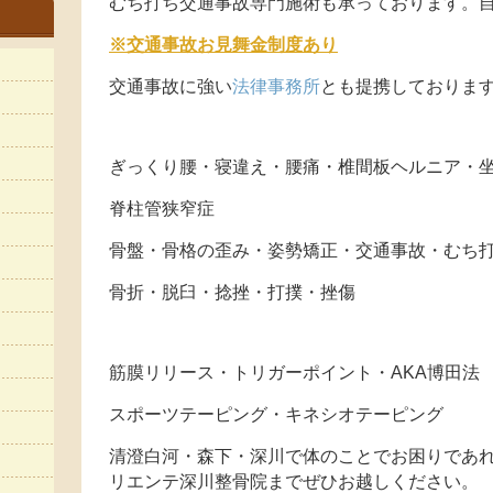
むち打ち交通事故専門施術も承っております。自
※交通事故お見舞金制度あり
交通事故に強い
法律事務所
とも提携しておりま
ぎっくり腰・寝違え・腰痛・椎間板ヘルニア・
脊柱管狭窄症
骨盤・骨格の歪み・姿勢矯正・交通事故・むち
骨折・脱臼・捻挫・打撲・挫傷
筋膜リリース・トリガーポイント・AKA博田法
スポーツテーピング・キネシオテーピング
清澄白河・森下・深川で体のことでお困りであれ
リエンテ深川整骨院までぜひお越しください。