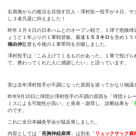
右肩痛からの復活を目指す巨人・澤村拓一投手が４日、ヤ
し３者凡退に抑えました！
昨年３月４日の日本ハムとのオープン戦で、１球で危険球
ょうど１年ぶりの１軍戦登板。最速
１５３キロ
を含め１５
橋由伸
監督も今後の１軍帯同を示唆しました。
澤村投手は「こみ上げてくるものがあった。１軍で投げら
て、携わってくれた人に感謝したい」と語っています。
実は去年澤村投手が不調になった原因を巡ってかなり物議
昨年9月10日に球団が澤村投手の不調の原因を「球団トレ
ミスによる可能性が高い」と発表・謝罪し、診断結果を「
のです。
これに全日本鍼灸学会が猛反発しました。
内容としては「
長胸神経麻痺
」は別名「
リュックサック麻