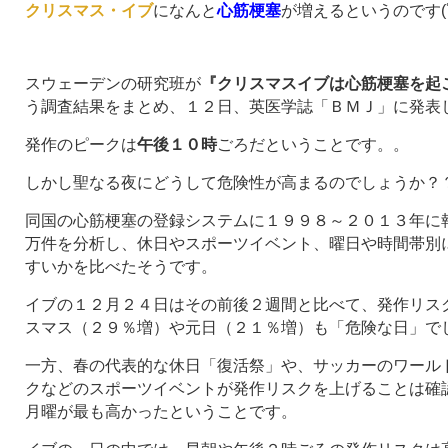
クリスマス・イブ
になんと
心筋梗塞
が増えるというのです(ﾟ
スウェーデンの研究班が
『クリスマスイブは心筋梗塞を起
う調査結果をまとめ、１２日、英医学誌「ＢＭＪ」に発表しました(
発作のピークは
午後１０時
ごろだということです。。
しかし聖なる夜にどうして危険性が高まるのでしょうか？
同国の心筋梗塞の登録システムに１９９８～２０１３年に
万件を分析し、休日やスポーツイベント、曜日や時間帯別
すいかを比べたそうです。
イブの１２月２４日はその前後２週間と比べて、発作リス
スマス（２９％増）や元日（２１％増）も「危険な日」で
一方、春の代表的な休日「復活祭」や、サッカーのワール
クなどのスポーツイベントが発作リスクを上げることは確
月曜が最も高かったということです。