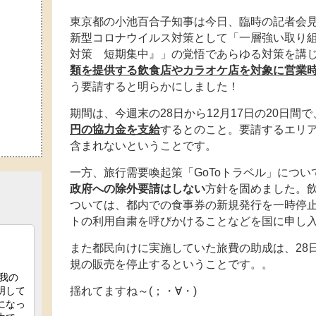
東京都の小池百合子知事は今日、臨時の記者会
新型コロナウイルス対策として「一層強い取り
対策 短期集中』」の覚悟であらゆる対策を講
類を提供する飲食店やカラオケ店を対象に営業時
う要請すると明らかにしました！
期間は、今週末の28日から12月17日の20日間
円の協力金を支給
するとのこと。要請するエリア
含まれないということです。
一方、旅行需要喚起策「GoToトラベル」につ
政府への除外要請はしない
方針を固めました。飲
ついては、都内での食事券の新規発行を一時停
トの利用自粛を呼びかけることなどを国に申し
また都民向けに実施していた旅費の助成は、28日
規の販売を停止するということです。。
揺れてますね～(；・∀・)