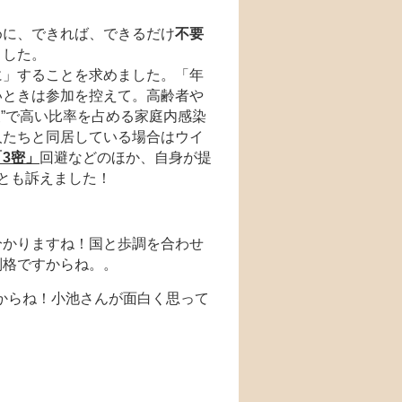
めに、できれば、できるだけ
不要
ました。
に」することを求めました。「年
いときは参加を控えて。高齢者や
波”で高い比率を占める家庭内感染
人たちと同居している場合はウイ
「3密」
回避などのほか、自身が提
とも訴えました！
分かりますね！国と歩調を合わせ
別格ですからね。。
すからね！小池さんが面白く思って