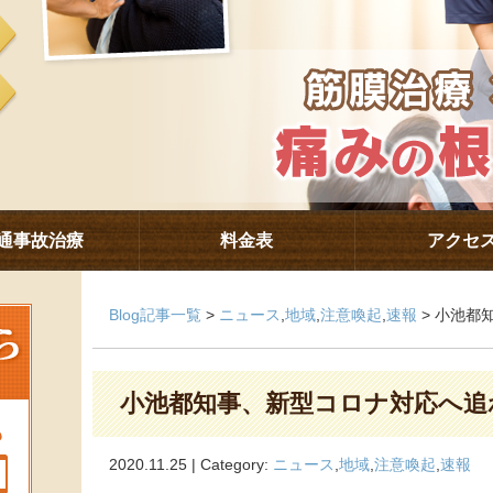
通事故治療
料金表
アクセ
Blog記事一覧
>
ニュース
,
地域
,
注意喚起
,
速報
> 小池都
小池都知事、新型コロナ対応へ追
2020.11.25 | Category:
ニュース
,
地域
,
注意喚起
,
速報