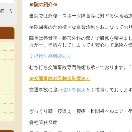
※院の紹介※
当院では外傷・スポーツ障害等に対する保険治
早期回復のため様々な自費治療をおこなってお
院長は整骨院・整形外科の双方で研修を積みま
万が一、怪我をしてしまっても安心して施術を
※提携医療機関あり
むち打ち交通事故専門施術も承っております。自
※交通事故お見舞金制度あり
交通事故に強い
法律事務所
とも提携しておりま
ぎっくり腰・寝違え・腰痛・椎間板ヘルニア・
脊柱管狭窄症