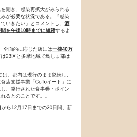
見を開き、感染再拡大がみられる
組みが必要な状況である。『感染
じていきたい」とコメントし、
酒
間を午後10時までに短縮
するよ
で、全面的に応じた店には
一律40万
は23区と多摩地域で島しょ部は
いては、都内は現行のまま継続し、
食店支援事業「GoToイート」に
止し、発行された食事券・ポイン
入れるとのことです。。
から12月17日までの20日間、新