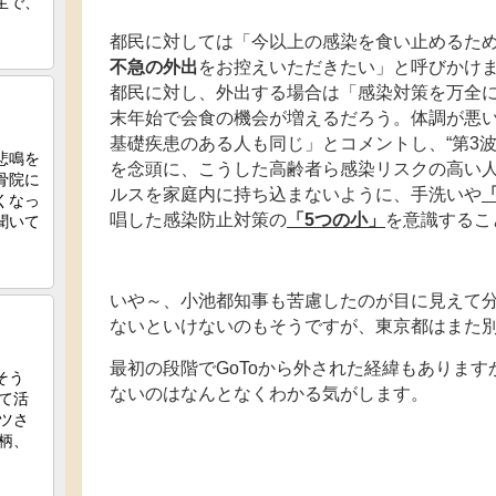
都民に対しては「今以上の感染を食い止めるた
不急の外出
をお控えいただきたい」と呼びかけ
都民に対し、外出する場合は「感染対策を万全
末年始で会食の機会が増えるだろう。体調が悪
基礎疾患のある人も同じ」とコメントし、“第3
を念頭に、こうした高齢者ら感染リスクの高い
ルスを家庭内に持ち込まないように、手洗いや
唱した感染防止対策の
「5つの小」
を意識するこ
いや～、小池都知事も苦慮したのが目に見えて
ないといけないのもそうですが、東京都はまた
最初の段階でGoToから外された経緯もありま
ないのはなんとなくわかる気がします。