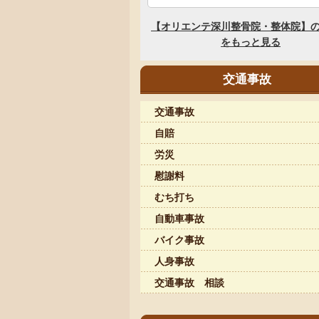
交通事故
交通事故
自賠
労災
慰謝料
むち打ち
自動車事故
バイク事故
人身事故
交通事故 相談