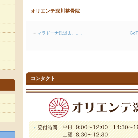
オリエンテ深川整骨院
«
マラドーナ氏逝去。。。
Go
コンタクト