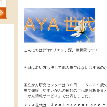
こんにちは(^^)オリエンテ深川整骨院です！
今日は若い方も決して他人事ではない若年層の
国立がん研究センターは３０日、１５～３９歳
層で発症しやすいがんの種類の年代別分析をま
「がん情報サービス」で公表しました。
ＡＹＡ世代は「
Ａｄｏｌｅｓｃｅｎｔ ａｎｄ Ｙ