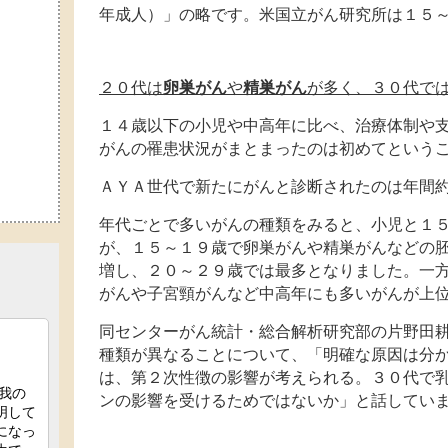
年成人）」の略です。米国立がん研究所は１５
２０代は
卵巣がん
や
精巣がん
が多く、３０代で
１４歳以下の小児や中高年に比べ、治療体制や
がんの罹患状況がまとまったのは初めてという
ＡＹＡ世代で新たにがんと診断されたのは年間
年代ごとで多いがんの種類をみると、小児と１
が、１５～１９歳で卵巣がんや精巣がんなどの
増し、２０～２９歳では最多となりました。一
がんや子宮頸がんなど中高年にも多いがんが上
同センターがん統計・総合解析研究部の片野田
種類が異なることについて、「明確な原因は分
は、第２次性徴の影響が考えられる。３０代で
ンの影響を受けるためではないか」と話してい