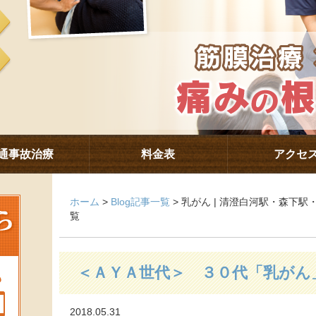
通事故治療
料金表
アクセ
ホーム
>
Blog記事一覧
> 乳がん | 清澄白河駅・森下
覧
＜ＡＹＡ世代＞ ３０代「乳がん
2018.05.31