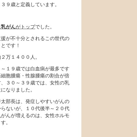
～３９歳と定義しています。
は
乳がん
がトップ
でした。
支援が不十分とされるこの世代の
ことです！
約２万１４００人。
５～１９歳では白血病が最多です
胚細胞腫瘍・性腺腫瘍の割合が倍
方、３０～３９歳では、女性の乳
位になりました。
耕太部長は、発症しやすいがんの
からないが、１０代後半～２０代
乳がんが増えるのは、女性ホルモ
ます。