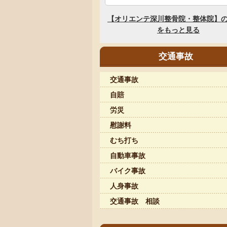
交通事故
交通事故
自賠
労災
慰謝料
むち打ち
自動車事故
バイク事故
人身事故
交通事故 相談