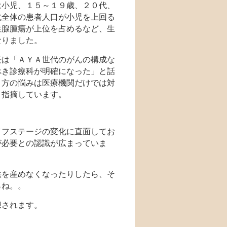
は小児、１５～１９歳、２０代、
代全体の患者人口が小児を上回る
性腺腫瘍が上位を占めるなど、生
なりました。
長は「ＡＹＡ世代のがんの構成な
べき診療科が明確になった」と話
き方の悩みは医療機関だけでは対
と指摘しています。
イフステージの変化に直面してお
が必要との認識が広まっていま
供を産めなくなったりしたら、そ
らね。。
想されます。