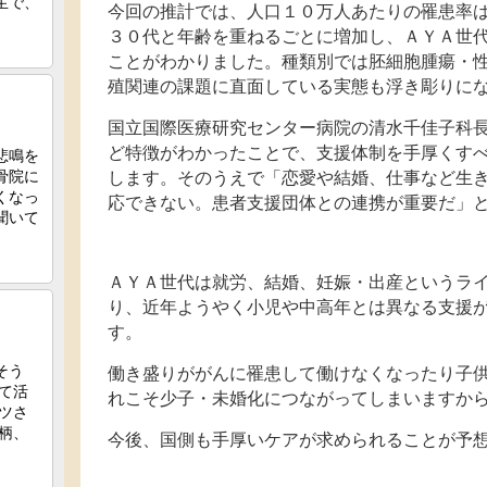
今回の推計では、人口１０万人あたりの罹患率
３０代と年齢を重ねるごとに増加し、ＡＹＡ世
ことがわかりました。種類別では胚細胞腫瘍・
殖関連の課題に直面している実態も浮き彫りに
国立国際医療研究センター病院の清水千佳子科
ど特徴がわかったことで、支援体制を手厚くす
します。そのうえで「恋愛や結婚、仕事など生
応できない。患者支援団体との連携が重要だ」
ＡＹＡ世代は就労、結婚、妊娠・出産というラ
り、近年ようやく小児や中高年とは異なる支援
す。
働き盛りががんに罹患して働けなくなったり子
れこそ少子・未婚化につながってしまいますか
今後、国側も手厚いケアが求められることが予