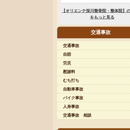
交通事故
交通事故
自賠
労災
慰謝料
むち打ち
自動車事故
バイク事故
人身事故
交通事故 相談