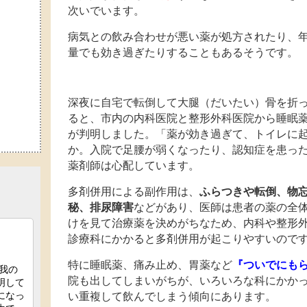
次いでいます。
病気との飲み合わせが悪い薬が処方されたり、
量でも効き過ぎたりすることもあるそうです。
深夜に自宅で転倒して大腿（だいたい）骨を折っ
ると、市内の内科医院と整形外科医院から睡眠
が判明しました。「薬が効き過ぎて、トイレに
か。入院で足腰が弱くなったり、認知症を患っ
薬剤師は心配しています。
多剤併用による副作用は、
ふらつきや転倒、物
秘、排尿障害
などがあり、医師は患者の薬の全
けを見て治療薬を決めがちなため、内科や整形
診療科にかかると多剤併用が起こりやすいので
特に睡眠薬、痛み止め、胃薬など
『ついでにも
院も出してしまいがちが、いろいろな科にかか
い重複して飲んでしまう傾向にあります。