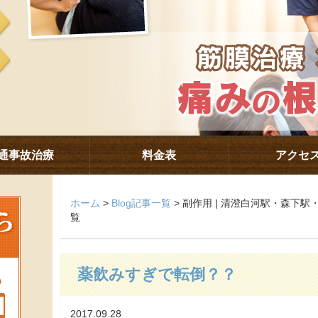
通事故治療
料金表
アクセ
ホーム
>
Blog記事一覧
> 副作用 | 清澄白河駅・森下
覧
薬飲みすぎで転倒？？
2017.09.28