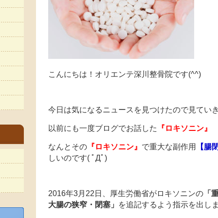
こんにちは！オリエンテ深川整骨院です(^^)
今日は気になるニュースを見つけたので見てい
以前にも一度ブログでお話した
『ロキソニン』
なんとその
『ロキソニン』
で重大な副作用
【腸
しいのです( ﾟДﾟ)
2016年3月22日、厚生労働省がロキソニンの
「
大腸の狭窄・閉塞」
を追記するよう指示を出し