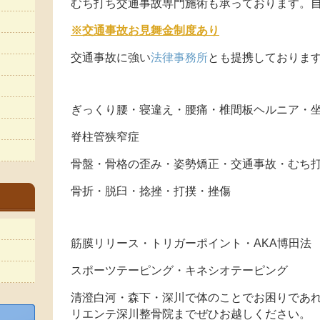
むち打ち交通事故専門施術も承っております。自
※交通事故お見舞金制度あり
交通事故に強い
法律事務所
とも提携しておりま
ぎっくり腰・寝違え・腰痛・椎間板ヘルニア・
脊柱管狭窄症
骨盤・骨格の歪み・姿勢矯正・交通事故・むち
骨折・脱臼・捻挫・打撲・挫傷
筋膜リリース・トリガーポイント・AKA博田法
スポーツテーピング・キネシオテーピング
清澄白河・森下・深川で体のことでお困りであれ
リエンテ深川整骨院までぜひお越しください。