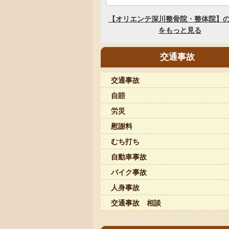
交通事故
交通事故
自賠
労災
慰謝料
むち打ち
自動車事故
バイク事故
人身事故
交通事故 相談