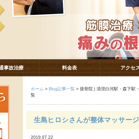
通事故治療
料金表
アクセ
ホーム
>
Blog記事一覧
> 接骨院 | 清澄白河駅・森下
覧
生島ヒロシさんが整体マッサージ
2019.07.22