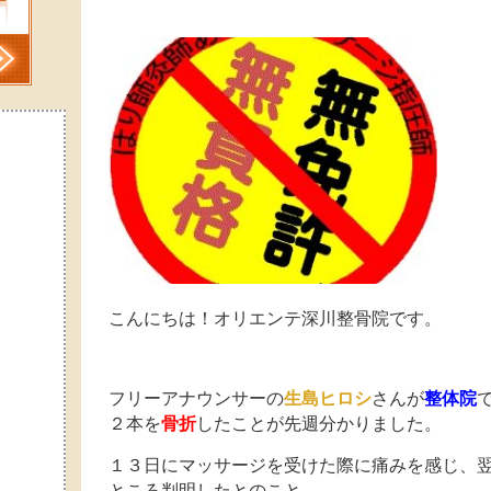
こんにちは！オリエンテ深川整骨院です。
フリーアナウンサーの
生島ヒロシ
さんが
整体院
２本を
骨折
したことが先週分かりました。
１３日にマッサージを受けた際に痛みを感じ、
ところ判明したとのこと。