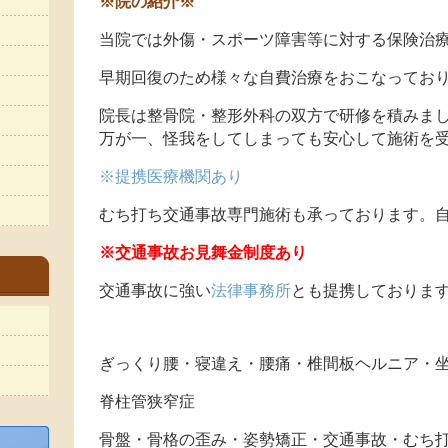
※院の紹介※
当院では外傷・スポーツ障害等に対する保険治
早期回復のため様々な自費治療をおこなってお
院長は整骨院・整形外科の双方で研修を積みま
万が一、怪我をしてしまっても安心して施術を
※提携医療機関あり
むち打ち交通事故専門施術も承っております。自
※交通事故お見舞金制度あり
交通事故に強い
法律事務所
とも提携しておりま
ぎっくり腰・寝違え・腰痛・椎間板ヘルニア・
脊柱管狭窄症
骨盤・骨格の歪み・姿勢矯正・交通事故・むち