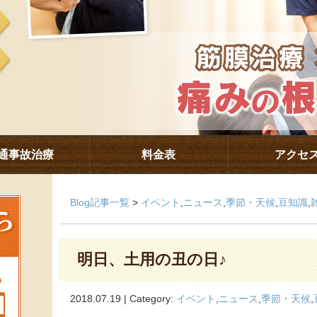
通事故治療
料金表
アクセ
Blog記事一覧
>
イベント
,
ニュース
,
季節・天候
,
豆知識
,
明日、土用の丑の日♪
2018.07.19 | Category:
イベント
,
ニュース
,
季節・天候
,