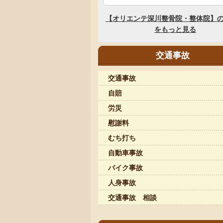
交通事故
交通事故
自賠
労災
慰謝料
むち打ち
自動車事故
バイク事故
人身事故
交通事故 相談