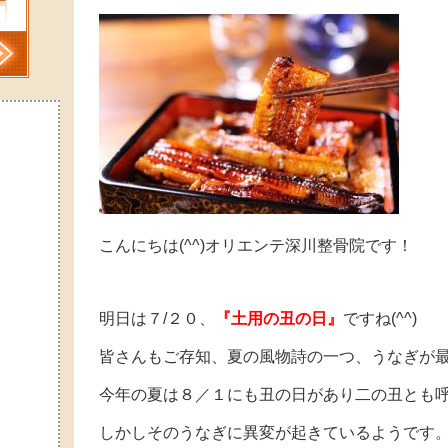
こんにちは(^^)オリエンテ深川整骨院です！
明日は７/２０、
『土用の丑の日』
ですね(^^)
皆さんもご存知、夏の風物詩の一つ、うなぎが最
今年の夏は８／１にも丑の日があり二の丑とも
しかしそのうなぎに異変が起きているようです