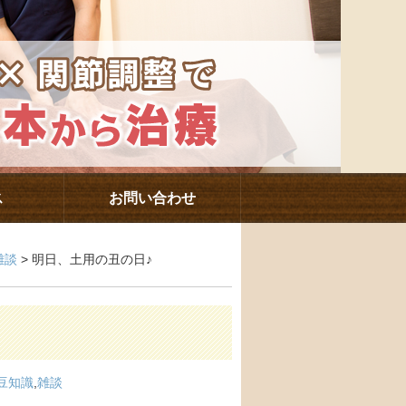
ス
お問い合わせ
雑談
> 明日、土用の丑の日♪
豆知識
,
雑談