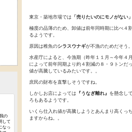
東京・築地市場では
「売りたいのにモノがない
極度の品薄のため、卸値は前年同時期に比べ４
るようです。
原因は稚魚の
シラスウナギ
が不漁のためだそう
水産庁によると、今漁期（昨年１１月～今年４
によって前年同期より約４割減の８・９トンだ
値が高騰しているみたいです。。
庶民の財布を直撃しそうですね。
しかしお店によっては
『うなぎ離れ』
を懸念し
ろもあるようです。
いくら仕入れ値が高騰しようとあんまり高くっ
ますからね。。