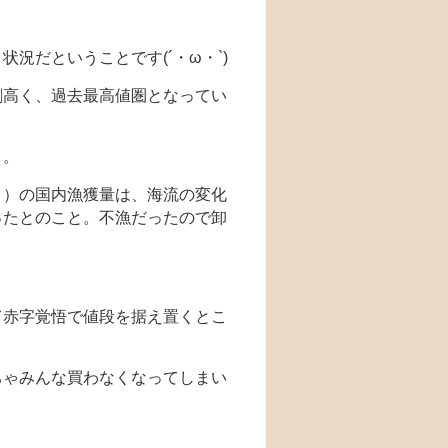
」
状況だということです(´・ω・`)
割高く、過去最高値圏となってい
。。
月）の国内漁獲量は、海流の変化
ったとのこと。不漁だったので卸
て赤字覚悟で値段を据え置くとこ
ちゃみんな買わなくなってしまい