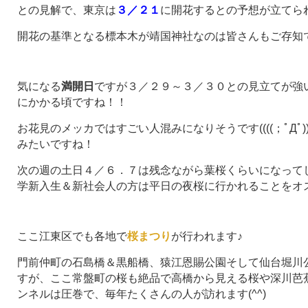
との見解で、東京は
３／２１
に開花するとの予想が立てられて
開花の基準となる標本木が靖国神社なのは皆さんもご存知です
気になる
満開日
ですが３／２９～３／３０との見立てが強
にかかる頃ですね！！
お花見のメッカではすごい人混みになりそうです((((；ﾟДﾟ)
みたいですね！
次の週の土日４／６．７は残念ながら葉桜くらいになって
学新入生＆新社会人の方は平日の夜桜に行かれることをオ
ここ江東区でも各地で
桜まつり
が行われます♪
門前仲町の石島橋＆黒船橋、猿江恩賜公園そして仙台堀川
すが、ここ常盤町の桜も絶品で高橋から見える桜や深川芭
ンネルは圧巻で、毎年たくさんの人が訪れます(^^)