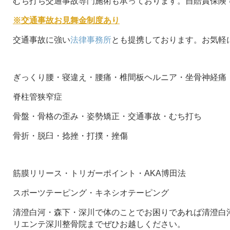
むち打ち交通事故専門施術も承っております。自賠責保険
※交通事故お見舞金制度あり
交通事故に強い
法律事務所
とも提携しております。お気軽
ぎっくり腰・寝違え・腰痛・椎間板ヘルニア・坐骨神経痛
脊柱管狭窄症
骨盤・骨格の歪み・姿勢矯正・交通事故・むち打ち
骨折・脱臼・捻挫・打撲・挫傷
筋膜リリース・トリガーポイント・AKA博田法
スポーツテーピング・キネシオテーピング
清澄白河・森下・深川で体のことでお困りであれば清澄白河
リエンテ深川整骨院までぜひお越しください。